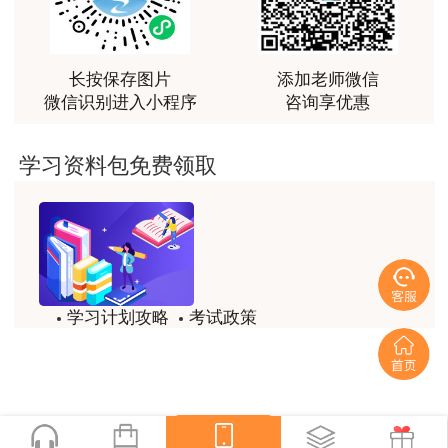
越听越觉得好
由于考试政策和时间安排可能会有所调整，建
用户m2****66
议考生密切关注中国人事考试网或相关官方渠道发
越听越觉得好
长按保存图片
添加老师微信
布的最新通知，以获取最准确的成绩查询时间。除
微信识别进入小程序
咨询享优惠
用户m2****66
此之外，如果在成绩公布后对成绩有疑问，考生可
非常非常非常非常棒！！!！
以按照规定流程申请成绩复核。
学习资料包免费领取
用户m2****66
希望以上信息能够帮助到各位考生顺利查询自
非常非常非常非常棒！！!！
己的成绩，并为后续的资格认证做好准备。祝大家
用户xi****mo
都能取得满意的成绩！
土建计量这门课我听了门金瑞和孙琦两位老师的课
说明：因考试政策、内容不断变化与调整，建
学习计划攻略
考试政策
程，感觉各有千秋，正好取长补短助我通过了该门考
试，非常感谢两位老师的课程。
设工程教育网提供的以上信息仅供参考，如有异
试题/模拟题
备考精华
议，请考生以权威部门公布的内容为准！
用户xi****mo
一键领取
时间是我们通过的保证，没有什么比坚持更有价值，
听王英老师的土建案例课程就是通过一造考试的最强