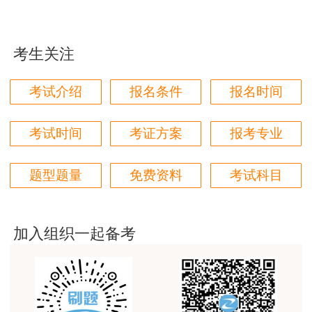
2017
21、22
2017/12/27
星期四
17点
60天
用户85****06
日
真的是把学习变成自己能理解的语言最重要！
考生关注
用户m1****88
从以上历年查分时间来看，除特殊年份，一般
会在考后2个月左右公布时间，所以大胆预计，
太喜欢王英老师了
考试介绍
报名条件
报名时间
2024年一级造价工程师考试成绩公布时间可能会
用户m5****68
在12月中下旬
。
平台历史购买的课程，老师讲的多非常好
考试时间
考证方案
报考专业
一级造价师考试成绩查询流程
用户m2****68
题型题量
免费资料
考试科目
老师讲的很细致很认真，课件准备充分也非常有耐
2024年一级造价师成绩查询入口：
中国人事
心，听了老师的课很有收获，谢谢老师的付出和努
考试网
力。
加入组织一起备考
用户m0****88
查询流程：中国人事考试网-点击成绩查询-输
最棒的预习课
入用户名及密码
用户m2****66
注意事项