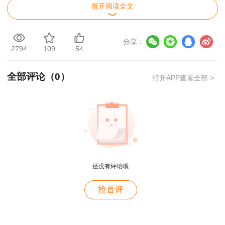
10月
展开阅读全文
2024
19、20
？？
？？
？？
？？
日
分享：
2794
109
54
10月
2023
28、29
2023/12/29
星期五
11点
60天
全部评论（
0
）
打开APP查看全部 >
日
4月
2022补
22、23
2023/6/16
星期五
10点
53天
考
日
用户m2****88
11月
还没有评论哦
一如既往的好
2022
12、13
2023/3/21
星期二
10点
128天
用户m1****68
抢首评
日
王老师越来越年轻了
10月
用户zh****35