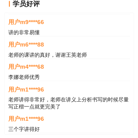
学员好评
2021
30、31
2021/12/23
星期四
9点
52天
王英老师讲的很好
日
用户m9****66
10月
讲的非常易懂
2020
24、25
2020/12/11
星期五
10点
46天
用户m6****88
日
老师的课讲的真好，谢谢王英老师
10月
用户m4****68
2019
26、27
2019/12/13
星期五
17点
47天
李娜老师优秀
日
用户m1****96
10月
老师讲得非常好，老师在讲义上分析书写的时候尽量
2018
27、28
2018/12/29
星期六
22点
62天
写正楷一点就更完美了
日
用户m1****96
三个字讲得好
10月