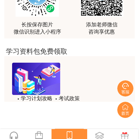
最棒的预习课
用户m2****66
越听越觉得好
长按保存图片
添加老师微信
微信识别进入小程序
咨询享优惠
用户m2****66
越听越觉得好
学习资料包免费领取
用户m2****66
非常非常非常非常棒！！!！
用户m2****66
非常非常非常非常棒！！!！
学习计划攻略
考试政策
用户xi****mo
试题/模拟题
备考精华
土建计量这门课我听了门金瑞和孙琦两位老师的课
程，感觉各有千秋，正好取长补短助我通过了该门考
一键领取
试，非常感谢两位老师的课程。