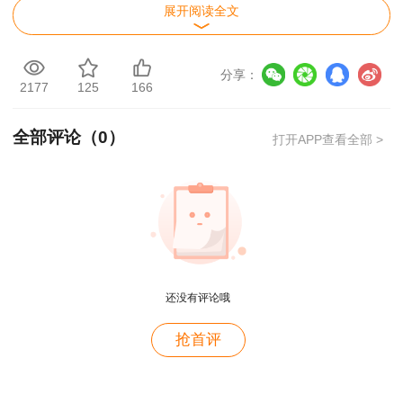
展开阅读全文
2021一级造价师土建计量试题及答案第41-50
题
分享：
2177
125
166
2021一级造价师土建计量试题及答案第51-60
题
全部评论（
0
）
打开APP查看全部 >
2021一级造价师土建计量试题及答案第61-70
题
2021一级造价师土建计量试题及答案第71-80
题
还没有评论哦
想要掌握2021年一级造价师试题及答案解析，扫
下方二维码加入一造考后讨论群。
用户m2****88
抢首评
一如既往的好
用户m1****68