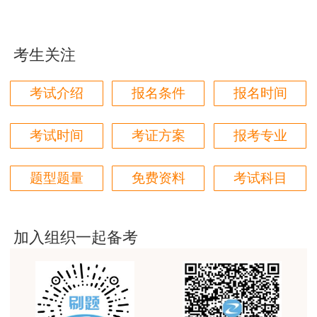
用户m1****96
三个字讲得好
考生关注
用户85****06
真的是把学习变成自己能理解的语言最重要！
考试介绍
报名条件
报名时间
用户m1****88
太喜欢王英老师了
考试时间
考证方案
报考专业
用户m5****68
题型题量
免费资料
考试科目
平台历史购买的课程，老师讲的多非常好
用户m2****68
老师讲的很细致很认真，课件准备充分也非常有耐
加入组织一起备考
心，听了老师的课很有收获，谢谢老师的付出和努
力。
用户m0****88