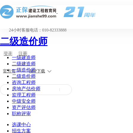
24小时客服电话：010-82333888
二级造价师
登录
注册
一级建造师
二级建造师
一级造价师
官方号
APP下载
二级造价师
咨询工程师
房地产估价师
监理工程师
中级安全师
资产评估师
职称评审
选课中心
招生方案