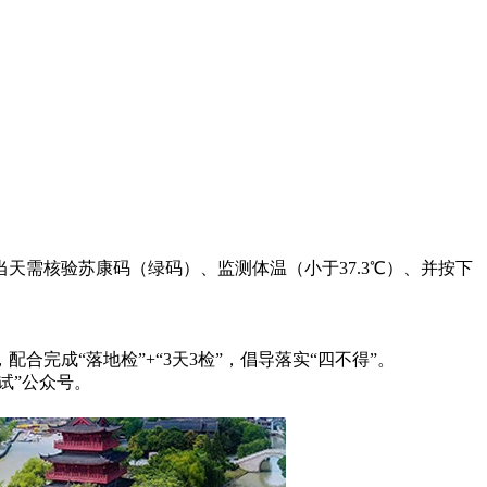
天需核验苏康码（绿码）、监测体温（小于37.3℃）、并按下
完成“落地检”+“3天3检”，倡导落实“四不得”。
试”公众号。