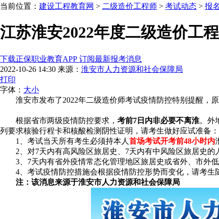
当前位置：
建设工程教育网
>
二级造价工程师
>
考试动态
>
报
江苏淮安2022年度二级造价工
下载正保职业教育APP 订阅最新报考消息
2022-10-26 14:30
来源：
淮安市人力资源和社会保障局
打印
字体：
大
小
淮安市发布了2022年二级造价师考试疫情防控特别提醒，
根据省市两级疫情防控要求，
考前7日内非必要不离淮
。外
列要求核验行程卡和核酸检测阴性证明，请考生做好应试准备：
1、考试当天所有考生必须持本人
首场考试开考前48小时内
2、对7天内有高风险区旅居史、7天内有中风险区旅居史的
3、7天内有省外疫情常态化管理地区旅居史或省外、市外低风
4、考试疫情防控措施会根据疫情防控形势而变化，请考生随
注：该消息来源于淮安市人力资源和社会保障局