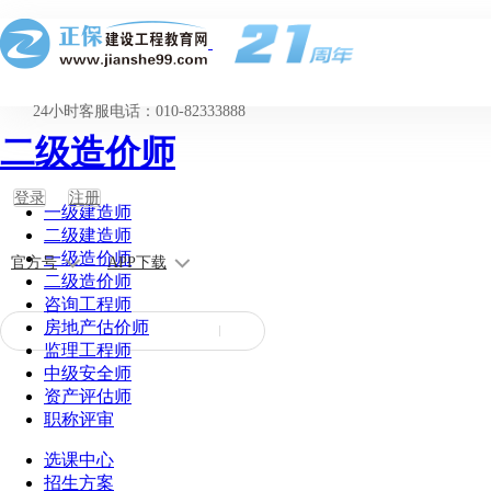
24小时客服电话：010-82333888
二级造价师
登录
注册
一级建造师
二级建造师
一级造价师
官方号
APP下载
二级造价师
咨询工程师
房地产估价师
监理工程师
中级安全师
资产评估师
职称评审
选课中心
招生方案