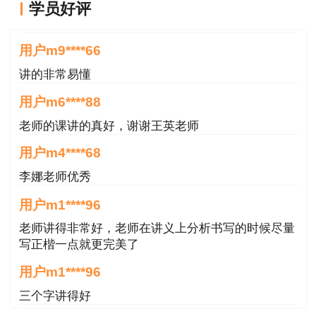
建设工程计量与计价实
查看真题及
学员好评
王英老师讲的很好
2022
务（土木建筑工程）
解析
年
建设工程造价管理基础
查看真题及
用户m9****66
知识
解析
讲的非常易懂
建设工程计量与计价实
查看真题及
湖北
用户m6****88
务（土木建筑工程）
解析
老师的课讲的真好，谢谢王英老师
建设工程计量与计价实
查看真题及
用户m4****68
务（安装工程）
解析
建设工程造价管理基础
查看真题及
李娜老师优秀
知识
解析
用户m1****96
建设工程计量与计价实
查看真题及
老师讲得非常好，老师在讲义上分析书写的时候尽量
北京
务（土木建筑工程）
解析
写正楷一点就更完美了
建设工程计量与计价实
查看真题及
用户m1****96
务（安装工程）
解析
三个字讲得好
建设工程造价管理基础
查看真题及