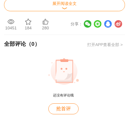
河北
展开阅读全文
建设工程计量与计价实
查看真题及
2023
务（土木建筑工程）
解析
分享：
年
建设工程计量与计价实
查看真题及
10451
184
280
湖北
务（土木建筑工程）
解析
建设工程计量与计价实
查看真题及
全部评论（
0
）
打开APP查看全部 >
务（土木建筑工程）
解析
湖南
建设工程造价管理基础
查看真题及
知识
解析
建设工程造价管理基础
查看真题及
浙江
知识
解析
用户m2****88
建设工程计量与计价实
查看真题及
还没有评论哦
一如既往的好
重庆
务（土木建筑工程）
解析
用户m1****68
抢首评
建设工程造价管理基础
查看真题及
王老师越来越年轻了
知识
解析
广东
用户zh****35