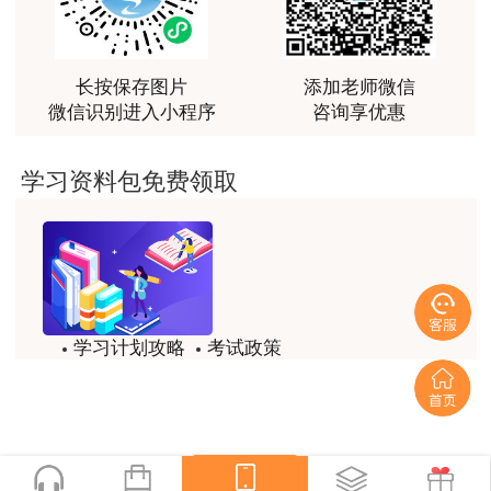
越听越觉得好
建设工程造价管理基础
查看真题及
用户m2****66
知识
解析
越听越觉得好
长按保存图片
添加老师微信
建设工程计量与计价实
查看真题及
陕西
微信识别进入小程序
咨询享优惠
务（土木建筑工程）
解析
用户m2****66
建设工程计量与计价实
查看真题及
非常非常非常非常棒！！!！
学习资料包免费领取
务（安装工程）
解析
用户m2****66
建设工程造价管理基础
查看真题及
安徽
非常非常非常非常棒！！!！
知识
解析
用户xi****mo
建设工程造价管理基础
查看真题及
土建计量这门课我听了门金瑞和孙琦两位老师的课
知识
解析
甘肃
学习计划攻略
考试政策
程，感觉各有千秋，正好取长补短助我通过了该门考
建设工程计量与计价实
查看真题及
试，非常感谢两位老师的课程。
模拟题
备考精华
务（安装工程）
解析
用户xi****mo
建设工程造价管理基础
查看真题及
一键查看
时间是我们通过的保证，没有什么比坚持更有价值，
知识
解析
听王英老师的土建案例课程就是通过一造考试的最强