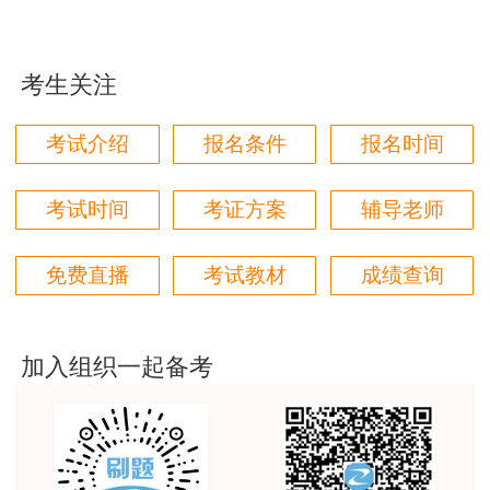
浙江
用户85****06
知识
解析
真的是把学习变成自己能理解的语言最重要！
建设工程造价管理基础
查看真题及
知识
解析
考生关注
用户m1****88
建设工程计量与计价实
查看真题及
太喜欢王英老师了
湖北
考试介绍
报名条件
报名时间
务（土木建筑工程）
解析
用户m5****68
建设工程计量与计价实
查看真题及
平台历史购买的课程，老师讲的多非常好
考试时间
考证方案
辅导老师
务（安装工程）
解析
用户m2****68
建设工程造价管理基础
查看真题及
免费直播
考试教材
成绩查询
知识
解析
老师讲的很细致很认真，课件准备充分也非常有耐
心，听了老师的课很有收获，谢谢老师的付出和努
2021
建设工程计量与计价实
查看真题及
重庆
力。
年
务（土木建筑工程）
解析
加入组织一起备考
用户m0****88
建设工程计量与计价实
查看真题及
务（安装工程）
解析
最棒的预习课
建设工程造价管理基础
查看真题及
用户m2****66
江苏
知识
解析