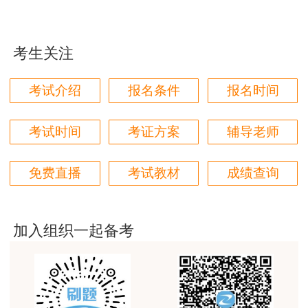
用户m1****96
三个字讲得好
考生关注
用户85****06
真的是把学习变成自己能理解的语言最重要！
考试介绍
报名条件
报名时间
用户m1****88
太喜欢王英老师了
考试时间
考证方案
辅导老师
用户m5****68
免费直播
考试教材
成绩查询
平台历史购买的课程，老师讲的多非常好
用户m2****68
老师讲的很细致很认真，课件准备充分也非常有耐
加入组织一起备考
心，听了老师的课很有收获，谢谢老师的付出和努
力。
用户m0****88