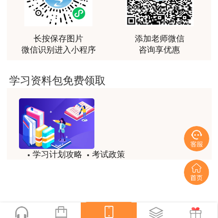
最棒的预习课
用户m2****66
越听越觉得好
长按保存图片
添加老师微信
微信识别进入小程序
咨询享优惠
用户m2****66
越听越觉得好
学习资料包免费领取
用户m2****66
非常非常非常非常棒！！!！
用户m2****66
非常非常非常非常棒！！!！
学习计划攻略
考试政策
用户xi****mo
模拟题
备考精华
土建计量这门课我听了门金瑞和孙琦两位老师的课
程，感觉各有千秋，正好取长补短助我通过了该门考
一键查看
试，非常感谢两位老师的课程。