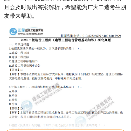
一如既往的好
且会及时做出答案解析，希望能为广大二造考生朋
用户m1****68
友带来帮助。
王老师越来越年轻了
用户zh****35
王英老师讲的很好
用户m9****66
讲的非常易懂
用户m6****88
老师的课讲的真好，谢谢王英老师
用户m4****68
李娜老师优秀
用户m1****96
老师讲得非常好，老师在讲义上分析书写的时候尽量