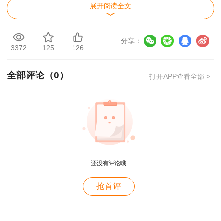
写正楷一点就更完美了
展开阅读全文
用户m1****96
分享：
三个字讲得好
3372
125
126
用户85****06
全部评论（
0
）
打开APP查看全部 >
真的是把学习变成自己能理解的语言最重要！
用户m1****88
太喜欢王英老师了
用户m5****68
平台历史购买的课程，老师讲的多非常好
还没有评论哦
用户m2****68
老师讲的很细致很认真，课件准备充分也非常有耐
抢首评
心，听了老师的课很有收获，谢谢老师的付出和努
力。