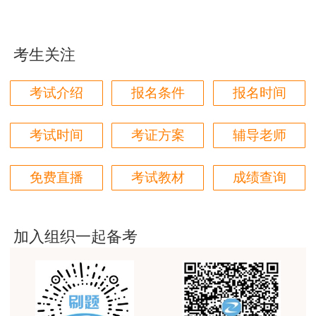
试，非常感谢两位老师的课程。
用户xi****mo
考生关注
时间是我们通过的保证，没有什么比坚持更有价值，
听王英老师的土建案例课程就是通过一造考试的最强
后盾没有之一，感谢王英老师。
考试介绍
报名条件
报名时间
用户xi****mo
考试时间
考证方案
辅导老师
报全科性价比很高，适合学习时间充足的学员，达江
老师讲课风趣幽默，李娜老师心灵鸡汤一篇接着一
篇，感谢老师的细心讲解让我能通过这两门考试。
免费直播
考试教材
成绩查询
加入组织一起备考