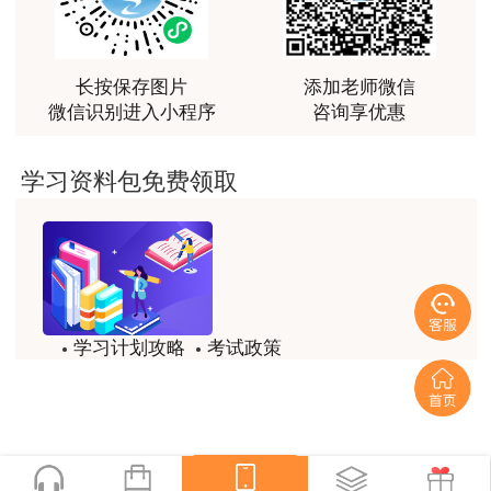
最棒的预习课
用户m2****66
越听越觉得好
长按保存图片
添加老师微信
微信识别进入小程序
咨询享优惠
用户m2****66
越听越觉得好
学习资料包免费领取
用户m2****66
非常非常非常非常棒！！!！
用户m2****66
非常非常非常非常棒！！!！
学习计划攻略
考试政策
用户xi****mo
模拟题
备考精华
土建计量这门课我听了门金瑞和孙琦两位老师的课
程，感觉各有千秋，正好取长补短助我通过了该门考
一键查看
试，非常感谢两位老师的课程。