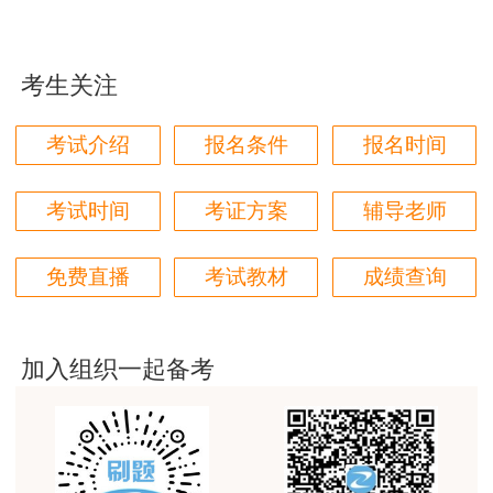
用户m1****96
三个字讲得好
考生关注
用户85****06
真的是把学习变成自己能理解的语言最重要！
考试介绍
报名条件
报名时间
用户m1****88
太喜欢王英老师了
考试时间
考证方案
辅导老师
用户m5****68
免费直播
考试教材
成绩查询
平台历史购买的课程，老师讲的多非常好
用户m2****68
老师讲的很细致很认真，课件准备充分也非常有耐
加入组织一起备考
心，听了老师的课很有收获，谢谢老师的付出和努
力。
用户m0****88