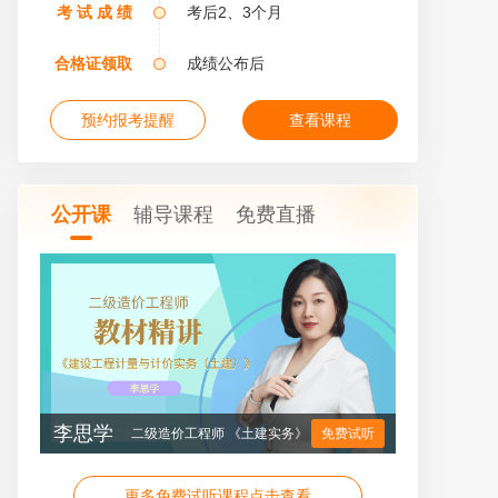
考 试 成 绩
考后2、3个月
合格证领取
成绩公布后
预约报考提醒
查看课程
公开课
辅导课程
免费直播
李思学
二级造价工程师 《土建实务》
免费试听
更多免费试听课程点击查看