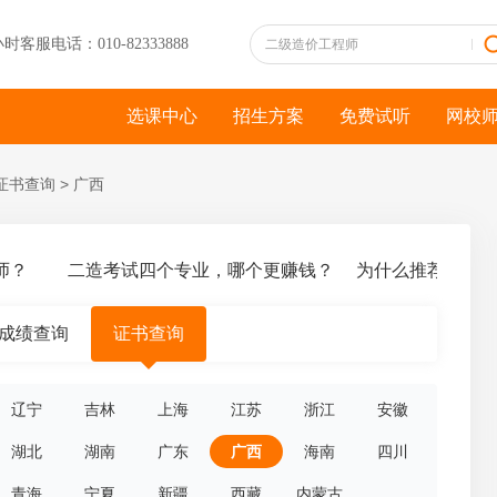
小时客服电话：010-82333888
选课中心
招生方案
免费试听
网校
证书查询
>
广西
？
二造考试四个专业，哪个更赚钱？
为什么推荐你报考
成绩查询
证书查询
辽宁
吉林
上海
江苏
浙江
安徽
湖北
湖南
广东
广西
海南
四川
青海
宁夏
新疆
西藏
内蒙古