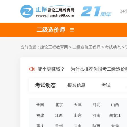
24
二级造价师
当前位置：
建设工程教育网
>
二级造价工程师
>
考试动态
>
造考试四个专业，哪个更赚钱？
为什么推荐你报考二级造价师
考试动态
报名信息
考试
全国
北京
天津
河北
山西
福建
江西
山东
河南
黑龙江
重庆
贵州
云南
陕西
甘肃