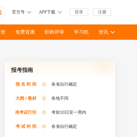
官方号
APP下载
登录
注册
师资
免费直播
职称评审
学习机
资讯
报考指南
二级造价师？
报 名 时 间
各省自行确定
大纲 / 教材
各地不同
准考证打印
考前10日至一周内
考 试 时 间
各省自行确定