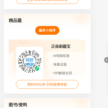
精品题
题库小程序
正保刷题宝
· AI智能组卷
· 海量试题
· VIP解锁全部
限时99元/科 扫码免费体验
折
图书/资料