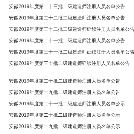
安徽2019年度第二十三批二级建造师注册人员名单公告
安徽2019年度第二十二批二级建造师注册人员名单公告
安徽2019年度第三十二批二级建造师延续注册人员名单公
安徽2019年度第二十一批二级建造师注册人员名单公告
安徽2019年度第三十一批二级建造师延续注册人员名单公
安徽2019年度第三十批二级建造师延续注册人员名单公告
安徽2019年度第二十批二级建造师注册人员名单公告
安徽2019年度第十九批二级建造师注册人员名单公告
安徽2019年度第二十一批二级建造师注册人员名单公示
安徽2019年度第二十批二级建造师注册人员名单公示
安徽2019年度第十九批二级建造师注册人员名单公示