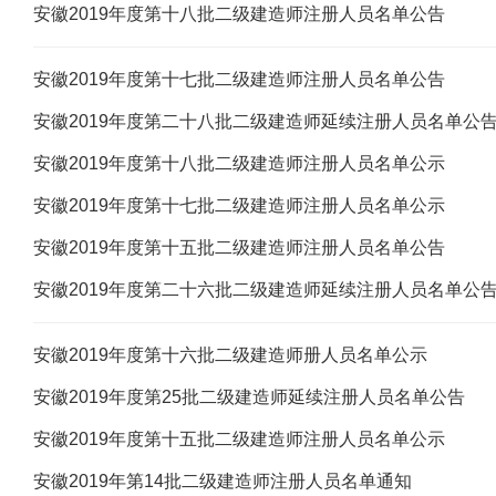
安徽2019年度第十八批二级建造师注册人员名单公告
安徽2019年度第十七批二级建造师注册人员名单公告
安徽2019年度第二十八批二级建造师延续注册人员名单公
安徽2019年度第十八批二级建造师注册人员名单公示
安徽2019年度第十七批二级建造师注册人员名单公示
安徽2019年度第十五批二级建造师注册人员名单公告
安徽2019年度第二十六批二级建造师延续注册人员名单公
安徽2019年度第十六批二级建造师册人员名单公示
安徽2019年度第25批二级建造师延续注册人员名单公告
安徽2019年度第十五批二级建造师注册人员名单公示
安徽2019年第14批二级建造师注册人员名单通知