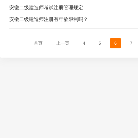
安徽二级建造师考试注册管理规定
安徽二级建造师注册有年龄限制吗？
首页
上一页
4
5
6
7