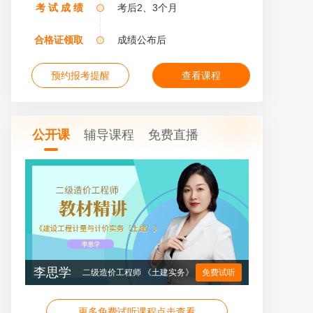
考 试 成 绩
考后2、3个月
合格证领取
成绩公布后
预约报考提醒
查看课程
公开课
辅导课程
免费直播
李思学
二级造价工程师 《土建实务》
免费试听
更多免费试听课程点击查看