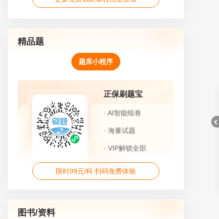
精品题
题库小程序
正保刷题宝
· AI智能组卷
· 海量试题
· VIP解锁全部
限时99元/科 扫码免费体验
折
图书/资料