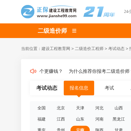
24
二级造价师
当前位置：
建设工程教育网
>
二级造价工程师
>
考试动态
>
考试四个专业，哪个更赚钱？
为什么推荐你报考二级造价师？
考试动态
报名信息
考试
全国
北京
天津
河北
山西
福建
江西
山东
河南
黑龙江
重庆
贵州
云南
陕西
甘肃