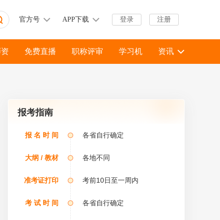
官方号
APP下载
登录
注册
师资
免费直播
职称评审
学习机
资讯
报考指南
级造价师？
报 名 时 间
各省自行确定
大纲 / 教材
各地不同
准考证打印
考前10日至一周内
考 试 时 间
各省自行确定