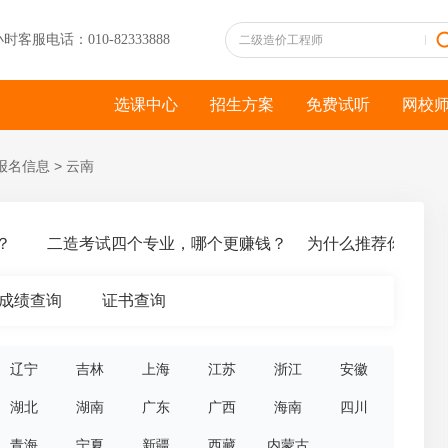
小时客服电话：010-82333888
选课中心
招生方案
免费试听
网校
报名信息
>
云南
二造考试四个专业，哪个更赚钱？
为什么推荐你报考二
成绩查询
证书查询
辽宁
吉林
上海
江苏
浙江
安徽
湖北
湖南
广东
广西
海南
四川
青海
宁夏
新疆
西藏
内蒙古