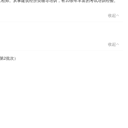
程师。从事建筑经济类辅导培训，有10余年丰富的考试培训经验。
收起
收起
(第2批次）