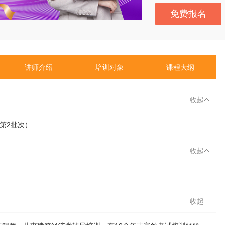
免费报名
讲师介绍
培训对象
课程大纲
收起
(第2批次）
收起
收起