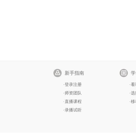
新手指南
学
·
登录注册
·
看
·
师资团队
·
选
·
直播课程
·
移
·
录播试听