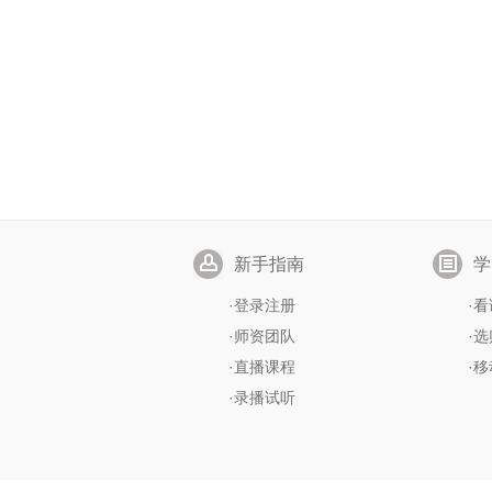
新手指南
学
·
登录注册
·
看
·
师资团队
·
选
·
直播课程
·
移
·
录播试听