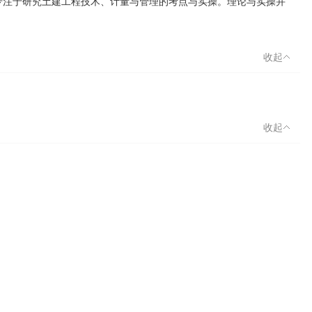
专注于研究土建工程技术、计量与管理的考点与实操。理论与实操并
收起
收起