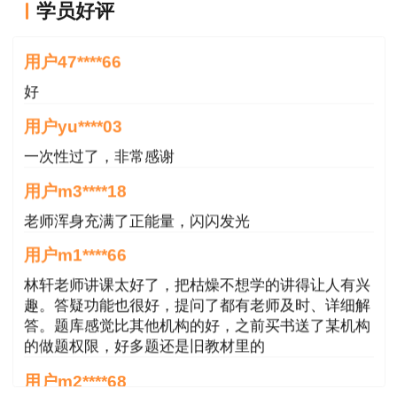
更好的理解与应用。
学员好评
好
精讲→习题→冲刺→模考→密训，应付考
用户47****66
试的经典模式，基本上每个环节我都是跟着学
好
习。林轩老师上课没有多余的废话，直奔主
用户yu****03
题，思路清晰，讲解的通俗易懂，从大兴机场
到包子铺，尤其是卖包子的例子贯穿了分析评
一次性过了，非常感谢
价的整个过程，也将我的零碎知识点串联起
用户m3****18
来，对于迷茫两年的知识有了更深的认识，知
老师浑身充满了正能量，闪闪发光
识点不再枯燥无味，反而越读越通顺。这种感
用户m1****66
觉真的很享受，没有任何心理负担去听课。
林轩老师讲课太好了，把枯燥不想学的讲得让人有兴
之前傻傻分不清核准和审核，但林轩老师
趣。答疑功能也很好，提问了都有老师及时、详细解
答。题库感觉比其他机构的好，之前买书送了某机构
通过工作中的例子将知识点讲解清楚，我仿佛
的做题权限，好多题还是旧教材里的
打通了任督二脉，拨开云雾见月明，一下子豁
用户m2****68
然开朗。在听习题班的时候，先复习整个脉络