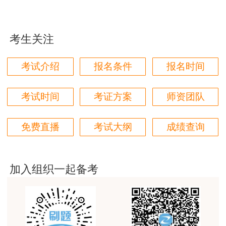
大纲，每个知识点都讲解的相当透彻，每次听
jiangdehenhao,verygood
都有大彻大悟的感觉，做习题时也会快完成，
用户m4****68
真的是磨刀不误砍柴工。说到这里，突然想到
考生关注
林轩老师讲得好，复杂的知识讲的深入浅出，能够听
一个有趣的事情，有次在讲多选题的时候，正
得懂。简答题总结的也很到位。
考试介绍
报名条件
报名时间
确答案是四个，但林轩老师说要是他的话就最
用户m4****68
多选三个，有位同学就说男人就选四个，林轩
本门课程老师讲的很细致，每个章节都讲到位了。特
考试时间
考证方案
师资团队
老师说如果让我过，我宁可是女人，当时我听
别是财务评价那个章节，深入浅出，强化训练，效果
完后真的笑出了声音。非常喜欢林轩老师的课
很好。
免费直播
考试大纲
成绩查询
程，风趣幽默中让知识点深刻印在我的脑海。
用户m5****88
很遗憾2022年咨询工程师停考，2023年
全网咨询考试讲课最好的老师，我们同事好几个都是
听他的课过的！
继续咨询的考试，再次听林轩老师讲课水平又
加入组织一起备考
精进了好几个台阶，收获颇多。从考场出来
用户m9****18
后，估分是93分，最终考到90分，非常开心与
客户回复迅速，热心解答，购买体验很不错。
满足。我对自己的要求不算高，只要能远离及
用户m2****88