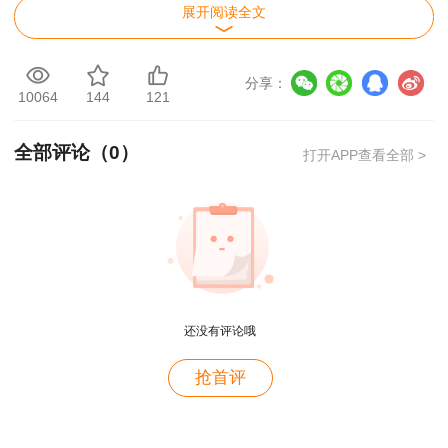
展开阅读全文
多，留给咨询的备考时间仅有两个星期，由于
之前没有接触过咨询工作，除了方法实务还有
点相通外，分析评价真是一窍不通，没有办法
分享：
10064
144
121
只能硬着头皮上考场，结果也可想而知。2021
年再战咨询，分析评价听的另外老师课程，效
全部评论（
0
）
打开APP查看全部 >
果不理想，最终结果分析评价落败。而方法实
务选择的是林轩老师，听了一遍林轩老师课
程，方法实务稳稳的通过。
2022年，我再次开始了咨询工程师的备
考，这次分析评价、方法实务都选了林轩老
师。分析评价最大的感悟就是开窍了，从来没
还没有评论哦
有觉得听课是一种享受，这是第一次，也是唯
用户c6****l7
抢首评
一一次。这不仅仅是讲课，这是把生活揉进了
就是冲着林老师而来~~哈哈哈
课本里，或者把教材分散到生活中，学习起来
用户47****66