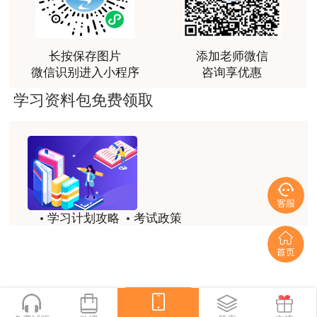
格线一定安全距离就可以。
讲得好
总之，感谢林轩老师，如果不是在2022年
用户m0****66
长按保存图片
添加老师微信
开始听林轩老师的分析评价，说不定我还陷在
林老师讲得非常好！
微信识别进入小程序
咨询享优惠
咨询的旋涡里面。感谢林轩老师，让我通过了
用户m8****66
学习资料包免费领取
方法实务和分析评价，避免了重新再考的痛
非常好的开学破冰讲义！认真对待，无限可能!
苦。感谢林轩老师，让我拿下了第九个证。
用户c2****r6
林轩老师是一个好老师，给我留下了深刻的影响
用户m1****88
学习计划攻略
考试政策
冲着林轩老师过来买的课程，没时间学，就看了冲刺
和重点资料稳稳过
历年试题
备考精华
用户m0****66
一键领取
林轩老师讲课实战型太强了，超级喜欢