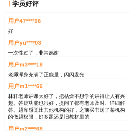
学员好评
报考人员提交的境内高等教育学历学位信息无法通
好
过在线自动核验，需登录中国高等教育学生信息网
用户47****66
(学信网)进行验证/认证，下载相关PDF格式在线验
好
证/认证报告，报名期间按要求上传相关验证/认证
报告，接受人工核查，具体操作方式参见中国人事
用户yu****03
考试网考生问答栏目内容
一次性过了，非常感谢
(http://www.cpta.com.cn/question/1525.html)
用户m3****18
老师浑身充满了正能量，闪闪发光
用户m1****66
林轩老师讲课太好了，把枯燥不想学的讲得让人有兴
趣。答疑功能也很好，提问了都有老师及时、详细解
答。题库感觉比其他机构的好，之前买书送了某机构
的做题权限，好多题还是旧教材里的
用户m2****68