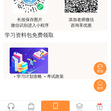
讲得好
用户m0****66
长按保存图片
添加老师微信
林老师讲得非常好！
微信识别进入小程序
咨询享优惠
用户m8****66
学习资料包免费领取
非常好的开学破冰讲义！认真对待，无限可能!
用户c2****r6
林轩老师是一个好老师，给我留下了深刻的影响
用户m1****88
学习计划攻略
考试政策
冲着林轩老师过来买的课程，没时间学，就看了冲刺
和重点资料稳稳过
历年试题
备考精华
用户m0****66
一键领取
林轩老师讲课实战型太强了，超级喜欢