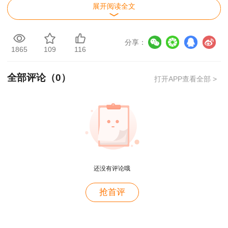
展开阅读全文
考试报名证明事项实行告知承诺制
网上资格核验：
2月21日9:00-3月4日17:00
分享：
1865
109
116
本考试报名证明事项推行告知承诺制。报考人
全部评论（
0
）
员须仔细阅读《报考须知》，报名时确认本人符合
打开APP查看全部 >
报考条件，所填报的信息(包括个人联系方式信息)
真实、准确、完整、有效，承担不实承诺的相关责
任。报考人员采用电子方式签署告知承诺书(电子
文本)，一经提交即具有法律效力，不允许代为承
诺。报考人员应当按照考试组织机构核查规定和要
求提交或补充提交有关材料，对逾期或不接受核查
还没有评论哦
的，视为放弃考试资格。对不实承诺行为记入专业
用户c6****l7
抢首评
技术人员资格考试诚信档案库。
就是冲着林老师而来~~哈哈哈
为加强报名证明事项告知承诺制事中监管，如
用户47****66