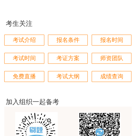
jiangdehenhao,verygood
用户m4****68
考生关注
本门课程老师讲的很细致，每个章节都讲到位了。特
别是财务评价那个章节，深入浅出，强化训练，效果
考试介绍
报名条件
报名时间
很好。
用户m4****68
考试时间
考证方案
师资团队
林轩老师讲得好，复杂的知识讲的深入浅出，能够听
得懂。简答题总结的也很到位。
免费直播
考试大纲
成绩查询
用户m5****88
全网咨询考试讲课最好的老师，我们同事好几个都是
听他的课过的！
加入组织一起备考
用户m9****18
客户回复迅速，热心解答，购买体验很不错。
用户m2****88