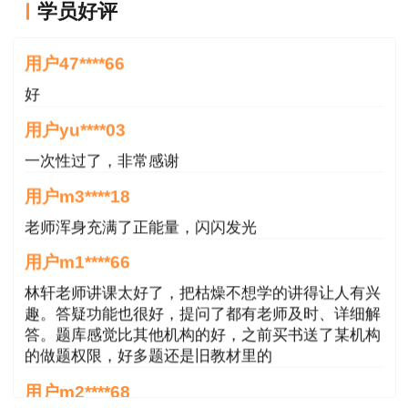
用户47****66
学员好评
资>协会）等，均可作为取得相应职称资格的相关
好
证明材料。
用户yu****03
一次性过了，非常感谢
用户m3****18
老师浑身充满了正能量，闪闪发光
用户m1****66
林轩老师讲课太好了，把枯燥不想学的讲得让人有兴
趣。答疑功能也很好，提问了都有老师及时、详细解
答。题库感觉比其他机构的好，之前买书送了某机构
的做题权限，好多题还是旧教材里的
用户m2****68
jiangdehenhao,verygood
用户m4****68