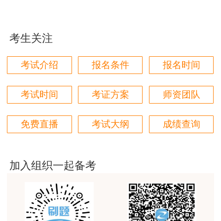
本门课程老师讲的很细致，每个章节都讲到位了。特
别是财务评价那个章节，深入浅出，强化训练，效果
很好。
考生关注
用户m4****68
考试介绍
报名条件
报名时间
林轩老师讲得好，复杂的知识讲的深入浅出，能够听
得懂。简答题总结的也很到位。
考试时间
考证方案
师资团队
用户m5****88
全网咨询考试讲课最好的老师，我们同事好几个都是
免费直播
考试大纲
成绩查询
听他的课过的！
用户m9****18
加入组织一起备考
客户回复迅速，热心解答，购买体验很不错。
用户m2****88
讲得好