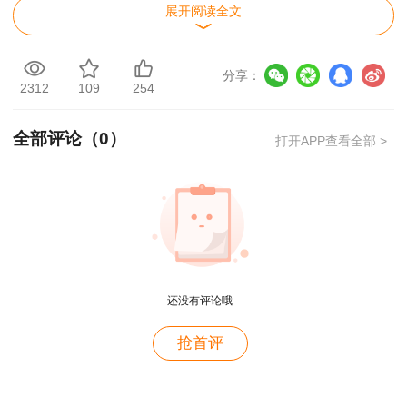
层级的职称。不重复参加与之对应专业层级的职称
展开阅读全文
评审（认定），不另发、补发、换发职称证书。职
业资格证书与职称证书具有同等效力。
分享：
2312
109
254
根据该文件规定：
专业技术人员参加工程咨询
（投资）专业人员职业资格考试取得工程咨询（投
全部评论（
0
）
打开APP查看全部 >
资）资格，对应工程师职称或经济师职称。
《关于建立我省部分专业技术类职业资格和职
称对应层级的通知（青人社厅发〔2019〕99
号）》（可在省人社厅门户网站首页“职称政策”栏
用户c6****l7
查询，网址：http://rst.qinghai.gov.cn/）、《工程
还没有评论哦
咨询（投资）专业人员职业资格证书》（该证书等
就是冲着林老师而来~~哈哈哈
同于中级职称证书）、工程咨询（投资）协会公布
抢首评
用户47****66
的该职业资格考试合格人员名单及办证通知（此类
好
通知有无，请取得证书人员具体咨询工程咨询<投