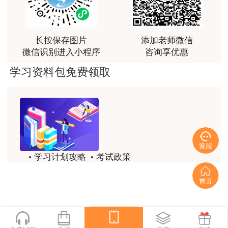
用户m0****66
林老师讲得非常好！
用户m8****66
长按保存图片
添加老师微信
微信识别进入小程序
咨询享优惠
非常好的开学破冰讲义！认真对待，无限可能!
学习资料包免费领取
用户c2****r6
林轩老师是一个好老师，给我留下了深刻的影响
用户m1****88
冲着林轩老师过来买的课程，没时间学，就看了冲刺
和重点资料稳稳过
学习计划攻略
考试政策
用户m0****66
历年试题
备考精华
林轩老师讲课实战型太强了，超级喜欢
一键领取
用户m5****66
林轩老师大神，听老师一遍课胜过自学十遍书！