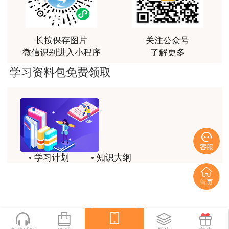
王佑辉老师土估的神
用户m5****68
长按保存图片
关注公众号
王佑辉讲的课很好，答疑老师1526很有耐心，答疑的
微信识别进入小程序
了解更多
很好，是一位暖心的好老师
学习资料包免费领取
学习计划
知识大纲
历年试题
备考方法
一键领取