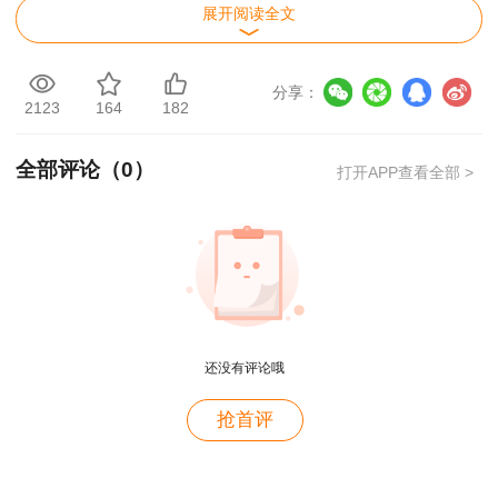
展开阅读全文
王佑辉
211高校副教授，管理学博士（土地资源经济专
分享：
业），土地资源管理专业学术性硕士研究生导师。
2123
164
182
注册房地产估价师、注册土地评估师、注册房地产
全部评论（
0
）
经纪人，多次参与国家级考试命题审题工作，熟悉
打开APP查看全部 >
国家级考试命题规范要求。有30余年房地产专业
教学经验。
赵占香
房地产估价师，一级造价工程师、监理工程师、建
还没有评论哦
造师、中级经济师，多年从事房估、造价、监理等
用户zh****zb
辅导的考试培训工作。授课重点突出，思路清晰，
抢首评
资产评估师就是跟着林老师学的，讲的很好，幽默风
亲和力强，条理清晰。
趣
用户zh****zb
任世元