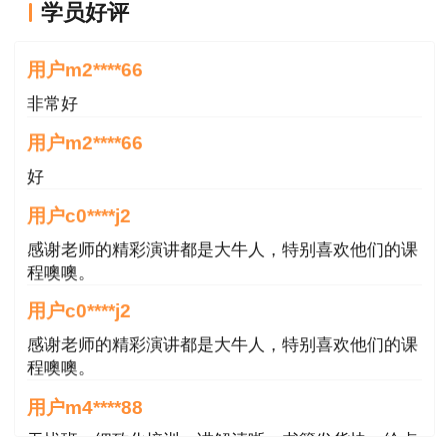
学员好评
老师长得帅，课也讲的好。
一级建造师，注册造价工程师，具有多年的建筑类
用户m2****66
考试培训经验。授课风趣幽默，注重理论结合实
非常好
践，采用“一圈二点三练四解惑”的特点，将各个题
型的解题方法捷径化，公式化。如引用传奇人物范
用户m2****66
蠡的故事，引出市场经济；利用“价格、住宅、公
好
寓、装修”生活中事物阐释互补品、替代品的性
用户c0****j2
质；引用医药价格政策解读最高限价与保护价格的
感谢老师的精彩演讲都是大牛人，特别喜欢他们的课
影响等等。
程噢噢。
张子俊
用户c0****j2
感谢老师的精彩演讲都是大牛人，特别喜欢他们的课
高校在职讲师，拥有多年授课经验。本科与硕士皆
程噢噢。
毕业于东北大学，从事工程经济及项目管理领域相
用户m4****88
关研究，参编《工程项目管理》、辽宁省的《二级
无忧班，细致化培训，讲解清晰，书籍发货快，给点
建造师继续教育》等多部教材，多次参与建设主管