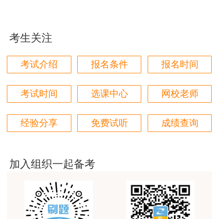
赞。
部门以及房地产开发公司的课题、可行性研究，对
用户m6****66
工程经济及项目管理领域有着深入的理解，对于相
考生关注
关课程有自己独到的见解。
第一次考房估，对比了好几家网校，最终选择了正
保，学习了两个月了，越来越发现讲得是真好，我这
考试介绍
报名条件
报名时间
建设工程教育网2026房地产估价师辅导课程招生
门外汗都能听懂
中，设置超值全程班、零基础高效班、VIP智学无
用户m0****66
考试时间
选课中心
网校老师
忧班等爆款课程，助各位备考生一臂之力！
点击了
原理方法赵占香老师讲得很通俗易懂，节奏刚刚好，
解详情>>
跟着老师有信心学下去。
经验分享
免费试听
成绩查询
用户m3****88
考房估，就得正保建工网
加入组织一起备考
用户m1****68
朋友推荐过来的，直接选的网校最好的班，希望一把
过
用户m0****68