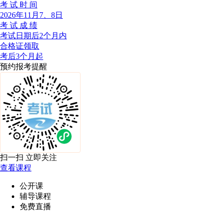
考 试 时 间
2026年11月7、8日
考 试 成 绩
考试日期后2个月内
合格证领取
考后3个月起
预约报考提醒
扫一扫 立即关注
查看课程
公开课
辅导课程
免费直播