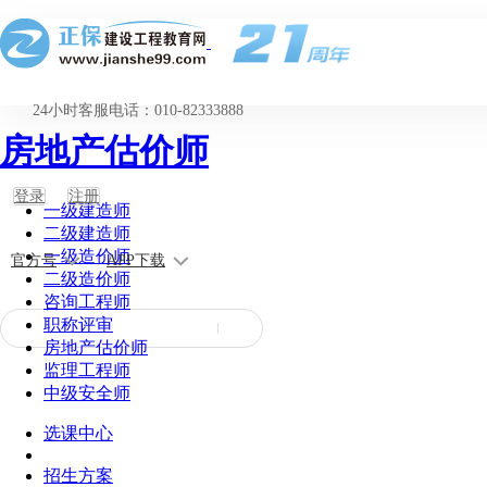
24小时客服电话：010-82333888
房地产估价师
登录
注册
一级建造师
二级建造师
一级造价师
官方号
APP下载
二级造价师
咨询工程师
职称评审
房地产估价师
监理工程师
中级安全师
选课中心
招生方案