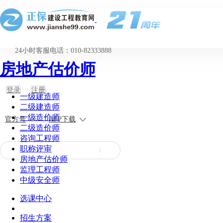
24小时客服电话：010-82333888
房地产估价师
登录
注册
一级建造师
二级建造师
一级造价师
官方号
APP下载
二级造价师
咨询工程师
职称评审
房地产估价师
监理工程师
中级安全师
选课中心
招生方案