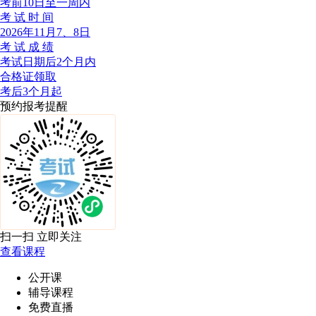
考前10日至一周内
考 试 时 间
2026年11月7、8日
考 试 成 绩
考试日期后2个月内
合格证领取
考后3个月起
预约报考提醒
扫一扫 立即关注
查看课程
公开课
辅导课程
免费直播