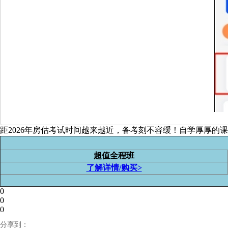
距2026年房估考试时间越来越近，备考刻不容缓！自学厚厚
超值全程班
了解详情/购买>
0
0
0
分享到：