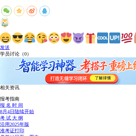
发送
学员讨论（
0
）
相关资讯
报考指南
报 名 时 间
8月4日陆续开始
考 试 大 纲
沿用2025年版
准考证打印