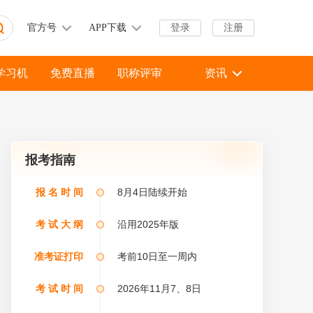
官方号
APP下载
登录
注册
学习机
免费直播
职称评审
资讯
报考指南
报 名 时 间
8月4日陆续开始
考 试 大 纲
沿用2025年版
准考证打印
考前10日至一周内
考 试 时 间
2026年11月7、8日