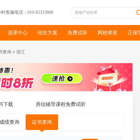
小时客服电话：010-82333888
选课中心
招生方案
免费试听
网校师资
正保
书查询
>
浙江
下载
房估辅导课程免费试听
成绩查询
证书查询