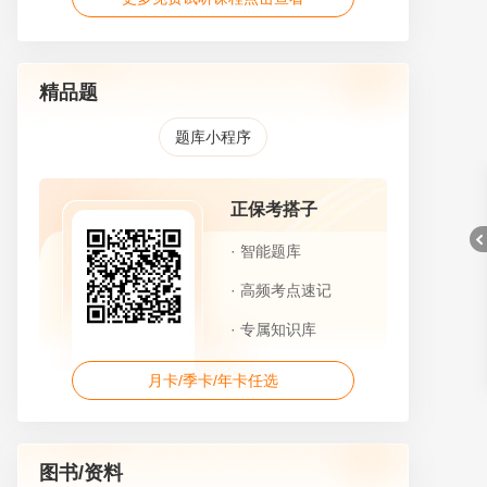
精品题
题库小程序
正保考搭子
· 智能题库
· 高频考点速记
· 专属知识库
折
月卡/季卡/年卡任选
图书/资料