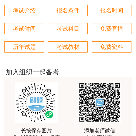
单.xlsx
考试介绍
报名条件
报名时间
用户m6****66
21-22年监理变更、企业更名、延续总表.xlsx
非常美好
考试时间
考试科目
免费直播
北京市住房和城乡建设委员会
用户m6****68
陈老师讲得非常好，特别喜欢听他的课
2022年06月22日
历年试题
考试教材
免费资料
用户m7****66
注：该消息来源于北京市住房和城乡建设委员
好好 好 好 好真好
会
加入组织一起备考
用户Fa****56
认真听完，自己理解，老师确实讲的很好
用户xj****ra
课程课件设计完美，授课老师讲解通俗易懂
用户m9****88
长按保存图片
添加老师微信
李娜老师善于理解归纳，生动有趣，学生边学边受到