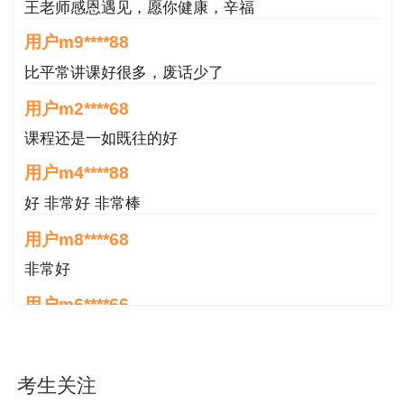
网站（ → 政务服务 →查询中心 → 取证信息 ），
王老师感恩遇见，愿你健康，辛福
按申办事项查询相关通告，查询到已有领证编号
用户m9****88
后，再来加贴“延续/变更注册”防伪贴。
比平常讲课好很多，废话少了
为提高办事效率，您可在领取时，向工作人员
用户m2****68
出示领证编号。
课程还是一如既往的好
用户m4****88
三、领取地点
好 非常好 非常棒
北京市丰台区西三环南路1号（六里桥西南
用户m8****68
角） 北京市政务服务中心一层C岛 联系电话：
非常好
010-89150138
用户m6****66
2022年第21批北京市监理工程师延续名
好
单.xlsx
用户m6****66
考生关注
2022年第21批北京市监理工程师变更名
好