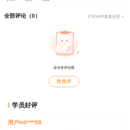
接收凭证的，其办理加贴“延续/变更注册”防伪贴的
领取方式：
全部评论（
0
）
打开APP查看全部 >
1、持证人持本人身份证原件及注册证书原件
加贴“延续/变更注册”防伪贴。
2、持证人本人不能到场加贴“延续/变更注
用户xi****28
册”防伪贴的，受托人持加盖现聘用企业公章的持
概论就学习了十几天81分，感谢唐老师！
还没有评论哦
证人身份证复印件、受托人身份证原件及复印件、
用户m8****88
持证人签字授权并加盖现聘用企业公章的授权委托
抢首评
这哪儿是老师啊。保姆式教学。教学从各种角度综合
书原件及注册证书原件加贴“延续/变更注册”防伪
考虑。那就是我人生的导师。
贴。
用户m0****88
学员好评
二、领证编号
王老师感恩遇见，愿你健康，辛福
用户m0****88
领取人需先登录北京市住房和城乡建设委员会