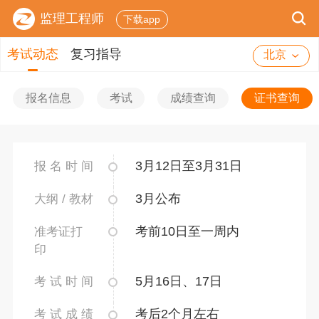
监理工程师
下载app
考试动态
复习指导
北京
报名信息
考试
成绩查询
证书查询
3月12日至3月31日
报 名 时 间
3月公布
大纲 / 教材
考前10日至一周内
准考证打
印
5月16日、17日
考 试 时 间
考后2个月左右
考 试 成 绩