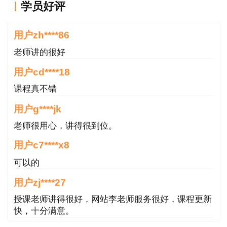
用户zh****86
用。安全文明施工费不得作为竞争性费用。
学员好评
老师讲的很好
（3）其他项目费
用户cd****18
其中的暂列金额，应按招标工程量清单中列出
课程真不错
的金额填写；暂估价中，材料、工程设备单价、控
用户g****jk
制价应按招标工程量清单列出的单价计入综合单
老师很用心，讲得很到位。
价，专业工程暂估价应按招标工程量清单中列出的
用户c7****x8
金额填写；计日工，对于计日工中人、料、机的单
可以的
价，若有工程造价信息，则据此估算，否则参考市
场价格估算；总承包服务费，按照省级或行业建设
用户zj****27
主管部门的规定，并根据招标文件所列的内容和要
授课老师讲得很好，网站李老师服务很好，课程更新
求估算。
快，十分满意。
用户m9****66
（4）规费和税金的确定
各位老师的服务态度非常好，非常感谢！希望我们网
按照国家或省级、行业建设主管部门规定的标
站的教学质量越来越好，希望我们每位参加学习的同