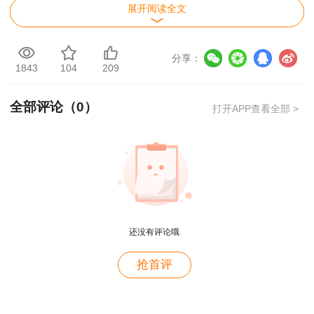
（1）分部分项工程费
展开阅读全文
其中，分部分项的工程量采用招标工程量清单
分享：
提供的数量；综合单价根据分部分项工程量清单项
1843
104
209
目的特征描述及有关要求，按招标控制价的编制依
全部评论（
0
）
据的规定确定。而且，综合单价应包括招标文件中
打开APP查看全部 >
要求投标人承担的风险费用，以及招标文件提供了
暂估单价的材料。
（2）措施项目费
根据招标文件中的措施项目清单和拟建项目的
还没有评论哦
施工组织设计确定。具体计价时，可以计算工程量
用户m4****68
的措施项目，应按分部分项工程量清单的方式采用
抢首评
老师讲的深入浅出，风趣幽默。编的记忆口诀也很助
综合单价计价；其余的措施项目，可以“项”为单位
于记忆。
的方式计价，应包括除规费、税金以外的全部费