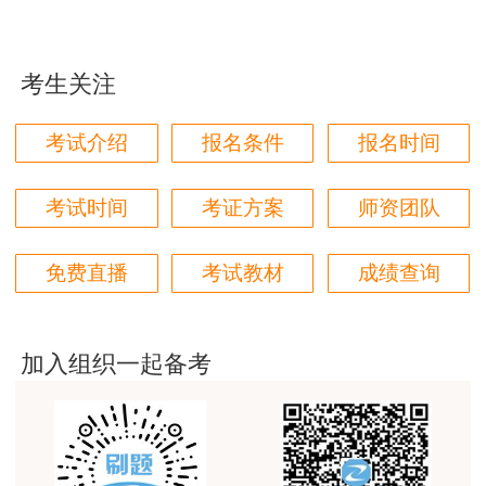
学都取得非常优秀满意的成绩，衷心感谢各位老师的
准计算，不得竞争。
辛勤付出！
3. 投诉与处理
考生关注
用户m9****66
对本次课程购买的老师的服务态度非常满意。希望我
（1）投标人经复核认为招标人公布的招标控
考试介绍
报名条件
报名时间
们网站教学质量越来越高。祝大家都取得满意的结
制价未按《计价规范》的规定进行编制的，应当在
果！
招标控制价公布后5天内向招投标监督机构和工程
考试时间
考证方案
师资团队
用户m5****66
造价管理机构投诉。
3位老师，讲的都非常的好，
免费直播
考试教材
成绩查询
（2）工程造价管理机构在接到投诉书后应在
用户m5****66
2个工作日内进行审查，在受理投诉的10天内完成
3位老师，讲的都非常的好
复查，并作出书面结论通知投诉人、被投诉人及负
加入组织一起备考
用户m9****88
责该工程招投标监督的招投标管理机构。
建设工程教育网很给力，课程逻辑清晰，老师讲解通
（3）当招标控制价复查结论与原公布的招标
俗易懂，重点突出，模拟题质量高，押题卷压中的知
识点很多，尤其是实务简答题秘籍压中将近70%的小
控制价误差＞±3%的，应当责成招标人改正。
问，让小白学员也能一次过四门，十分给力，值得推