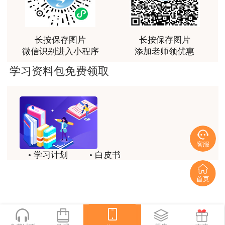
荐[强][强]
（4）招标人根据招标控制价复查结论，需要
修改公布的招标控制价的，且最终招标控制价的发
用户jl****un
长按保存图片
长按保存图片
布时间至投标截止时间不足15天的，应当延长投
感谢教育网的多年支持与培养。
微信识别进入小程序
添加老师领优惠
标文件的截止时间。
用户m9****66
学习资料包免费领取
一建考前冲刺抢分大作战，一站过一建！参与
老师讲课认真负责，要点突出；我考试通过了。
打卡活动，赢取学习好礼！
用户m9****66
老师讲课认真负责，要点突出；我考试通过了。
用户ch****15
学习计划
白皮书
达老师的课程讲的非常好
历年试题
备考精华
用户s****02
一键领取
喜欢达老师的讲课
用户s****02