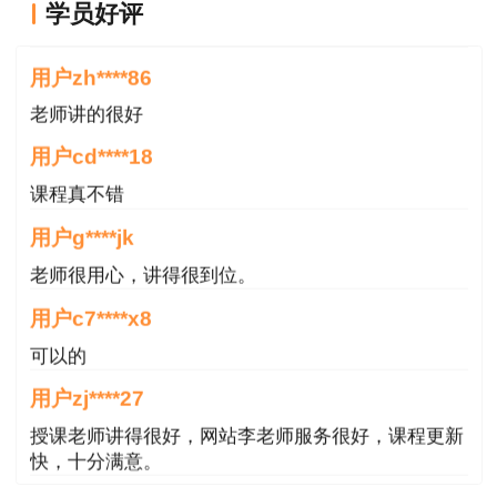
学员好评
用户zh****86
1、考点预测，讲解考试重点、高频考点;
老师讲的很好
2、点拨考试思路、应试方法，指导答题技巧;
用户cd****18
3、一级建造师考试时注意事项;
课程真不错
用户g****jk
4、互动交流、鼓舞士气，回答学员问题。
老师很用心，讲得很到位。
想要考前冲刺，2022一级建造师临考特训班等待您的
用户c7****x8
加入！
戳我看详情>>>
可以的
用户zj****27
授课老师讲得很好，网站李老师服务很好，课程更新
快，十分满意。
用户m9****66
各位老师的服务态度非常好，非常感谢！希望我们网