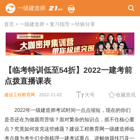
一级建造师
首页
>
一级建造师
>
复习指导
>
经验分享
广告
【临考特训低至54折】2022一建考前
点拨直播课表
建设工程教育网
2022-11-02
大号
收藏资讯
2022年一级建造师考试时间一点点缩短，现在的你们
是否还在为做题而苦恼？面对繁杂的知识点，抓不住核心重
点？究竟如何攻克这些难题？建设工程教育网一级建造师临
考点拨为考生们全面梳理一建考试重点、讲解做题技巧及一