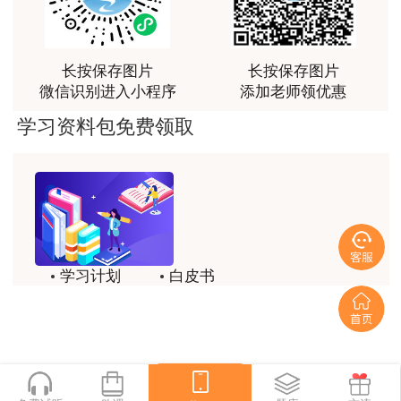
问，让小白学员也能一次过四门，十分给力，值得推
荐[强][强]
用户jl****un
长按保存图片
长按保存图片
微信识别进入小程序
添加老师领优惠
感谢教育网的多年支持与培养。
学习资料包免费领取
用户m9****66
老师讲课认真负责，要点突出；我考试通过了。
用户m9****66
老师讲课认真负责，要点突出；我考试通过了。
用户ch****15
学习计划
白皮书
达老师的课程讲的非常好
历年试题
备考精华
用户s****02
一键领取
喜欢达老师的讲课
用户s****02