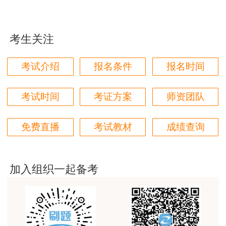
双十一期间更加优惠！22年临考特训班好课折上折!
站的教学质量越来越好，希望我们每位参加学习的同
学都取得非常优秀满意的成绩，衷心感谢各位老师的
低至54折，
立即了解详情>>
辛勤付出！
考生关注
用户m9****66
对本次课程购买的老师的服务态度非常满意。希望我
考试介绍
报名条件
报名时间
们网站教学质量越来越高。祝大家都取得满意的结
果！
考试时间
考证方案
师资团队
用户m5****66
3位老师，讲的都非常的好，
免费直播
考试教材
成绩查询
用户m5****66
3位老师，讲的都非常的好
加入组织一起备考
用户m9****88
建设工程教育网很给力，课程逻辑清晰，老师讲解通
俗易懂，重点突出，模拟题质量高，押题卷压中的知
识点很多，尤其是实务简答题秘籍压中将近70%的小