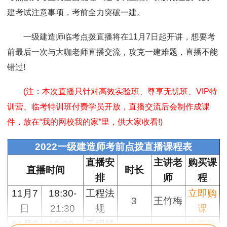
建考试注意事项，考前全力突破一建。
一级建造师临考点拨直播将在11月7日起开讲，想要考
前最后一次与大咖老师直播交流，攻克一建难题，直播不能
错过!
(注：本次直播只针对高效实验班、尊享无忧班、VIP特
训营、临考特训班付费学员开放，直播交流后会制作成课
件，放在“我的网校我的家”里，供大家收看!)
2022一级建造师考前点拨直播课程表
直播安
主讲老
购买课
直播时间
时长
排
师
程
11月7
18:30-
工程法
立即购
3
王竹梅
日
21:30
规
课
11月8
18:30-
工程经
立即购