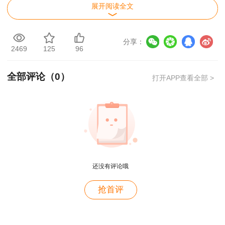
3
达江
展开阅读全文
日
21:30
济
课
11月9
18:30-
项目管
立即购
3
李娜
日
21:30
理
课
分享：
2469
125
96
11月10
18:30-
市政工
立即购
3
田洋
日
21:30
程
课
全部评论（
0
）
打开APP查看全部 >
11月10
18:30-
机电工
立即购
3
唐琼
日
21:30
程
课
11月10
18:30-
水利工
立即购
3
刘永强
日
21:30
程
课
11月13
18:30-
公路工
立即购
3
高玲玲
日
21:30
程
课
还没有评论哦
11月14
18:30-
建筑工
立即购
用户m4****68
3
贾世龙
抢首评
日
21:30
程
课
老师讲的深入浅出，风趣幽默。编的记忆口诀也很助
内容概要：
于记忆。