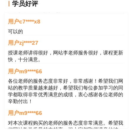
用户g****jk
学员好评
（3）设置安全生产管理机构，按照国家有关
老师很用心，讲得很到位。
规定配备专职安全生产管理人员；
用户c7****x8
（4）主要负责人、项目负责人、专职安全生
可以的
产管理人员经建设主管部门或者其他有关部门考核
用户zj****27
合格；
授课老师讲得很好，网站李老师服务很好，课程更新
（5）特种作业人员经有关业务主管部门考核
快，十分满意。
合格，取得特种作业操作资格证书；
用户m9****66
各位老师的服务态度非常好，非常感谢！希望我们网
（6）管理人员和作业人员每年至少进行一次
站的教学质量越来越好，希望我们每位参加学习的同
安全生产教育培训并考核合格；
学都取得非常优秀满意的成绩，衷心感谢各位老师的
辛勤付出！
（7）依法参加工伤保险，依法为施工现场从
用户m9****66
事危险作业的人员办理意外伤害保险，为从业人员
交纳保险费；
对本次课程购买的老师的服务态度非常满意。希望我
们网站教学质量越来越高。祝大家都取得满意的结