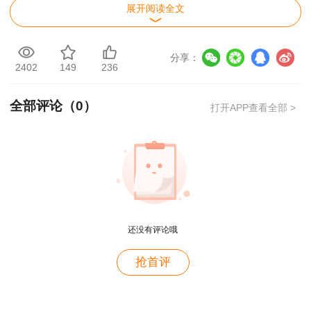
展开阅读全文
一、 国家对矿山企业、建筑施工企业和危险
化学品、烟花爆竹、民用爆破器材生产企业实行安
分享：
全生产许可制度。企业未取得安全生产许可证的，
2402
149
236
不得从事生产活动。所称建筑施工企业，是指从事
全部评论（
0
）
土木工程、建筑工程、线路管道和设备安装工程及
打开APP查看全部 >
装修工程的新建、扩建、改建和拆除等有关活动的
用户m4****68
企业。
老师讲的深入浅出，风趣幽默。编的记忆口诀也很助
二、 申领安全生产许可证应当具备的条件
于记忆。
用户zh****86
（1）建立、健全安全生产责任制，制定完备
还没有评论哦
老师讲的很好
的安全生产规章制度和操作规程；
用户cd****18
抢首评
（2）保证本单位安全生产条件所需资金的投
课程真不错
入；