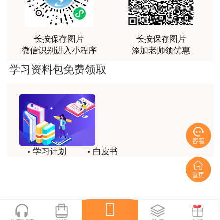
（12）法律、法规规定的其他条件。
老师讲课认真负责，要点突出；我考试通过了。
一建考前冲刺抢分大作战，一站过一建！参与
用户m9****66
打卡活动，赢取学习好礼！
长按保存图片
长按保存图片
老师讲课认真负责，要点突出；我考试通过了。
微信识别进入小程序
添加老师领优惠
用户ch****15
学习资料包免费领取
达老师的课程讲的非常好
用户s****02
喜欢达老师的讲课
用户s****02
学习计划
白皮书
讲的不错~
历年试题
备考精华
扫描进入小程序参与打卡，冲刺一建
用户s****02
一键领取
讲的不错~
用户s****02