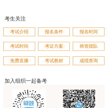
果！
（8）施工现场的办公、生活区及作业场所和
安全防护用具、机械设备、施工机具及配件符合有
用户m5****66
考生关注
关安全生产法律、法规、标准和规程的要求；
3位老师，讲的都非常的好，
（9）有职业危害防治措施，并为作业人员配
用户m5****66
考试介绍
报名条件
报名时间
备符合国家标准或者行业标准的安全防护用具和安
3位老师，讲的都非常的好
全防护服装；
考试时间
考证方案
师资团队
用户m9****88
（10）有对危险性较大的分部分项工程及施
建设工程教育网很给力，课程逻辑清晰，老师讲解通
免费直播
考试教材
成绩查询
俗易懂，重点突出，模拟题质量高，押题卷压中的知
工现场易发生重大事故的部位、环节的预防、监控
识点很多，尤其是实务简答题秘籍压中将近70%的小
措施和应急预案；
问，让小白学员也能一次过四门，十分给力，值得推
荐[强][强]
加入组织一起备考
（11）有生产安全事故应急救援预案、应急
用户jl****un
救援组织或者应急救援人员，配备必要的应急救援
感谢教育网的多年支持与培养。
器材、设备；
用户m9****66