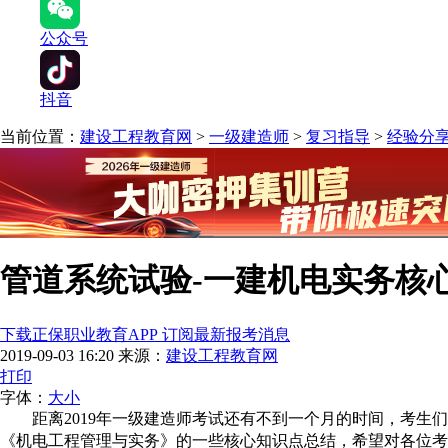
公众号
抖音
当前位置：
建设工程教育网
>
一级建造师
>
复习指导
>
经验分
管道系统试验-一建机电实务核
下载正保职业教育APP 订阅最新报考消息
2019-09-03 16:20
来源：
建设工程教育网
打印
字体：
大
小
距离2019年一级建造师考试还有不到一个月的时间，考生
《
机电工程管理与实务
》的一些核心知识点总结，希望对各位考