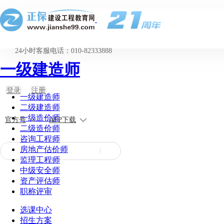
24小时客服电话：010-82333888
一级建造师
登录
注册
一级建造师
二级建造师
一级造价师
官方号
APP下载
二级造价师
咨询工程师
房地产估价师
监理工程师
中级安全师
资产评估师
职称评审
选课中心
招生方案