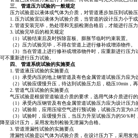
三、 管道压力试验的一般规定
压力试验是以液体或气体为介质，对管道逐步加压到试验压
1. 压力试验宜以液体为试验介质，当管道的设计压力小于或
2. 管道安装完毕，热处理和无损检测合格后，才能进行压
3. 试验完毕后的相关规定
（1）试验结束后及时拆除盲板、膨胀节临时约束装置。
（2）压力试验完毕，不得在管道上进行修补或增添物件。
（3）当在管道上进行修补或增添物件时，应重新进行压力试
可不重新进行压力试验。
四、 管道系统试验的实施要点
1. 管道液压试验的实施要点
（1）承受内压的地上钢管道及有色金属管道试验压力应为设计
（2）试验应缓慢升压，待达到试验压力后，稳压10min，
2. 管道气压试验的实施要点
气压试验是根据管道输送介质的要求，选用气体介质进行的
（1）承受内压钢管及有色金属管道试验压力应为设计压力的1.
（2）试验前，应用压缩空气进行预试验，试验压力宜为0.2M
（3）试验时，应缓慢升压，当压力升至试验压力的50％时，
降至设计压力，采用发泡剂检验无泄漏为合格。
3. 管道泄漏性试验的实施要点
泄漏性试验是以气体为试验介质，在设计压力下，采用发泡