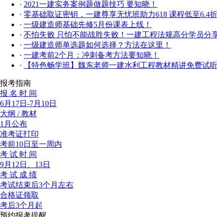
·
2021一建实务案例题做题技巧 要知晓！
·
零基础取证密钥，一建尊享无忧班助力618 课程低至6.4
·
一级建造师基础先修5月份课表上线！
·
不怕失败 只怕不能战胜失败！一建工程法规高分学员分
·
一级建造师单选题如何选择？方法在这里！
·
一建考前2个月：冲刺备考方法要知晓！
·
【特色畅学班】魏东老师一建水利工程教材精讲免费试
报考指南
报 名 时 间
6月17日-7月10日
大纲 / 教材
1月公布
准考证打印
考前10日至一周内
考 试 时 间
9月12日、13日
考 试 成 绩
考试结束后3个月左右
合格证领取
考后3个月起
预约报考提醒