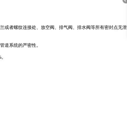
、法兰或者螺纹连接处、放空阀、排气阀、排水阀等所有密封点无泄
折
管道系统的严密性。
%。
叠