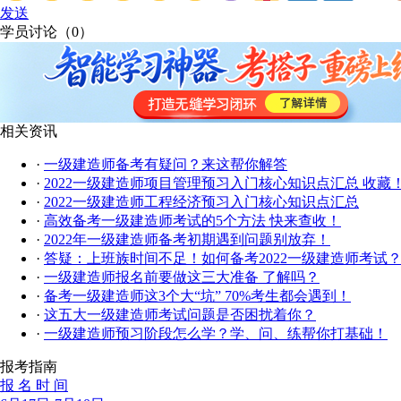
发送
学员讨论（
0
）
相关资讯
·
一级建造师备考有疑问？来这帮你解答
·
2022一级建造师项目管理预习入门核心知识点汇总 收藏
·
2022一级建造师工程经济预习入门核心知识点汇总
·
高效备考一级建造师考试的5个方法 快来查收！
·
2022年一级建造师备考初期遇到问题别放弃！
·
答疑：上班族时间不足！如何备考2022一级建造师考试
·
一级建造师报名前要做这三大准备 了解吗？
·
备考一级建造师这3个大“坑” 70%考生都会遇到！
·
这五大一级建造师考试问题是否困扰着你？
·
一级建造师预习阶段怎么学？学、问、练帮你打基础！
报考指南
报 名 时 间