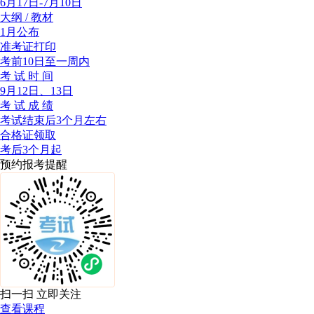
6月17日-7月10日
大纲 / 教材
1月公布
准考证打印
考前10日至一周内
考 试 时 间
9月12日、13日
考 试 成 绩
考试结束后3个月左右
合格证领取
考后3个月起
预约报考提醒
扫一扫 立即关注
查看课程