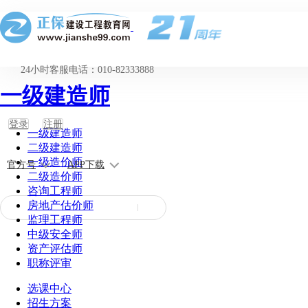
24小时客服电话：010-82333888
一级建造师
登录
注册
一级建造师
二级建造师
一级造价师
官方号
APP下载
二级造价师
咨询工程师
房地产估价师
监理工程师
中级安全师
资产评估师
职称评审
选课中心
招生方案