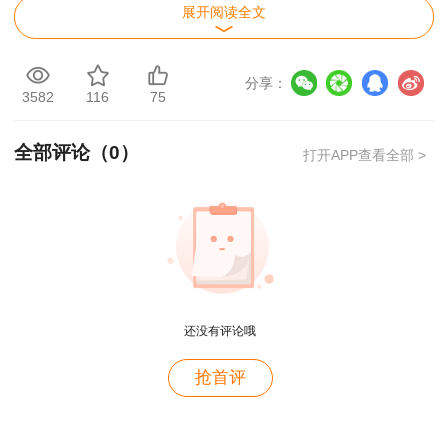
展开阅读全文
现工作地或户籍地须在云南省区域内，满足其一，
并符合报名条件的人员可以在云南考区报考。考试
分享：
管理部门将会同行业主管部门、公安机关等部门，
3582
116
75
严格核查报名材料，严厉打击有组织的跨区域团伙
作弊、高科技作弊及替考等行为。
全部评论（
0
）
打开APP查看全部 >
二、考试时间、科目及地点
(一)考试时间与科目
9月19日
还没有评论哦
上午：09：00—11：00 建设工程经济
用户m4****68
抢首评
老师讲的深入浅出，风趣幽默。编的记忆口诀也很助
下午：14：00—17：00 建设工程法规及相关
于记忆。
知识
用户zh****86