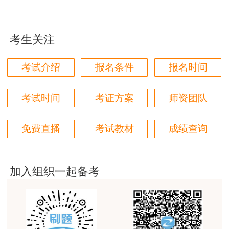
学都取得非常优秀满意的成绩，衷心感谢各位老师的
111号)规定条件的人员，均可报名参加一级建造师
辛勤付出！
资格考试。
考生关注
用户m9****66
具体报名条件如下：
对本次课程购买的老师的服务态度非常满意。希望我
考试介绍
报名条件
报名时间
们网站教学质量越来越高。祝大家都取得满意的结
(一)具备下列条件之一的，可报名参加全部4
果！
个科目考试(报考级别为“考全科”)：
考试时间
考证方案
师资团队
用户m5****66
1.取得工程类或工程经济类专业大学专科学
3位老师，讲的都非常的好，
免费直播
考试教材
成绩查询
历，工作满6年，其中从事建设工程项目管理工作
用户m5****66
满4年;
3位老师，讲的都非常的好
2.取得工程类或工程经济类专业大学本科学
加入组织一起备考
用户m9****88
历，工作满4年，其中从事建设工程项目管理工作
建设工程教育网很给力，课程逻辑清晰，老师讲解通
满3年;
俗易懂，重点突出，模拟题质量高，押题卷压中的知
识点很多，尤其是实务简答题秘籍压中将近70%的小
3.取得工程类或工程经济类双学士学位或研究
问，让小白学员也能一次过四门，十分给力，值得推