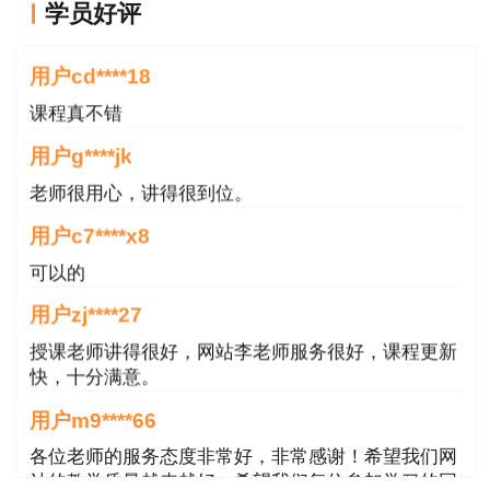
学员好评
9月20日
老师讲的很好
上午：09：00—12：00 建设工程项目管理
用户cd****18
课程真不错
下午：14：00—18：00 专业工程管理与实务
(10个专业)
用户g****jk
老师很用心，讲得很到位。
《专业工程管理与实务》为主观题，其余科目
用户c7****x8
均为客观题。
可以的
(二)考试地点
用户zj****27
考试具体地点以准考证为准。
授课老师讲得很好，网站李老师服务很好，课程更新
快，十分满意。
三、报名条件
用户m9****66
凡符合原人事部、建设部《关于印发〈建造师
各位老师的服务态度非常好，非常感谢！希望我们网
执业资格制度暂行规定〉的通知》(人发〔2002〕
站的教学质量越来越好，希望我们每位参加学习的同