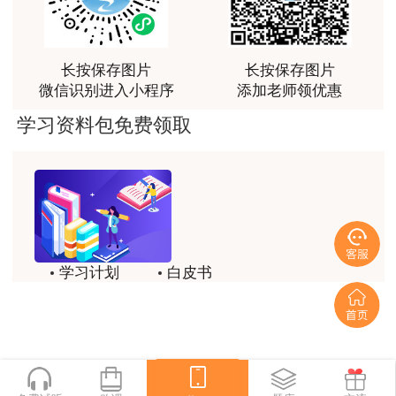
荐[强][强]
生班毕业，工作满3年，其中从事建设工程项目管
理工作满2年;
用户jl****un
长按保存图片
长按保存图片
感谢教育网的多年支持与培养。
4.取得工程类或工程经济类硕士学位，工作满
微信识别进入小程序
添加老师领优惠
用户m9****66
2年，其中从事建设工程项目管理工作满1年;
学习资料包免费领取
老师讲课认真负责，要点突出；我考试通过了。
5.取得工程类或工程经济类博士学位，其中从
用户m9****66
事建设工程项目管理工作满1年。
老师讲课认真负责，要点突出；我考试通过了。
“工程类或工程经济类”以及工作年限、专业工
用户ch****15
作年限等相关条件具体定义，请以行业主管部门解
学习计划
白皮书
达老师的课程讲的非常好
释为准。
历年试题
备考精华
用户s****02
(二)在符合上述有关报名条件的前提下，必须
喜欢达老师的讲课
一键领取
于2003年12月31日前，取得原建设部颁发的《建
用户s****02
筑业企业一级项目经理资质证书》并且符合下列条