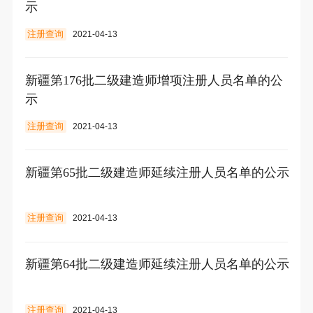
示
注册查询
2021-04-13
新疆第176批二级建造师增项注册人员名单的公
示
注册查询
2021-04-13
新疆第65批二级建造师延续注册人员名单的公示
注册查询
2021-04-13
新疆第64批二级建造师延续注册人员名单的公示
注册查询
2021-04-13