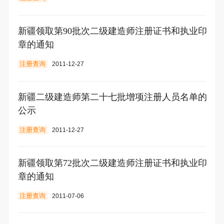
新疆领取第90批次二级建造师注册证书和执业印
章的通知
注册查询
2011-12-27
新疆二级建造师第二十七批增项注册人员名单的
公示
注册查询
2011-12-27
新疆领取第72批次二级建造师注册证书和执业印
章的通知
注册查询
2011-07-06