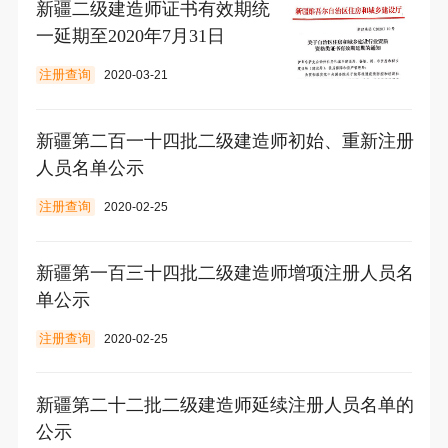
新疆二级建造师证书有效期统
一延期至2020年7月31日
注册查询
2020-03-21
新疆第二百一十四批二级建造师初始、重新注册
人员名单公示
注册查询
2020-02-25
新疆第一百三十四批二级建造师增项注册人员名
单公示
注册查询
2020-02-25
新疆第二十二批二级建造师延续注册人员名单的
公示