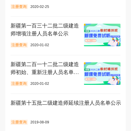
注册查询
2020-02-25
新疆第一百三十二批二级建造
师增项注册人员名单公示
注册查询
2020-01-02
新疆第二百一十二批二级建造
师初始、重新注册人员名单公
示
注册查询
2020-01-02
新疆第十五批二级建造师延续注册人员名单公示
注册查询
2019-08-09