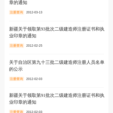
章的通知
注册查询
2012-03-13
新疆关于领取第93批次二级建造师注册证书和执
业印章的通知
注册查询
2012-02-25
关于自治区第九十三批二级建造师注册人员名单
的公示
注册查询
2012-02-03
新疆关于领取第91批次二级建造师注册证书和执
业印章的通知
注册查询
2012-02-03