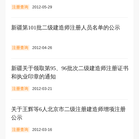
注册查询
2012-05-29
新疆第101批二级建造师注册人员名单的公示
注册查询
2012-04-26
新疆关于领取第95、96批次二级建造师注册证书
和执业印章的通知
注册查询
2012-03-21
关于王辉等6人北京市二级注册建造师增项注册
公示
注册查询
2012-03-16