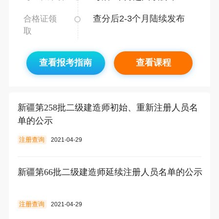
查分后2-3个月陆续发布
合格证领
取
查看报考指南
查看课程
新疆第258批二级建造师初始、重新注册人员名
单的公示
注册查询
2021-04-29
新疆第66批二级建造师延续注册人员名单的公示
注册查询
2021-04-29