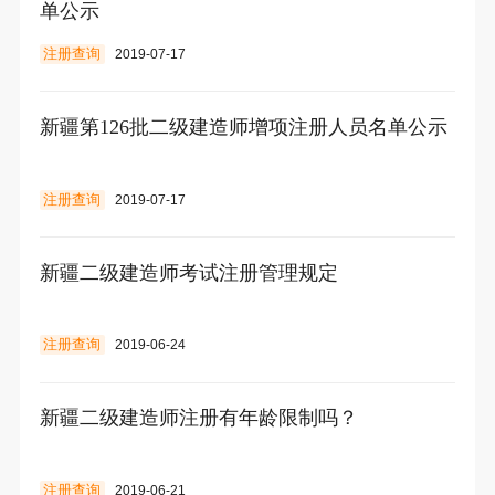
单公示
注册查询
2019-07-17
新疆第126批二级建造师增项注册人员名单公示
注册查询
2019-07-17
新疆二级建造师考试注册管理规定
注册查询
2019-06-24
新疆二级建造师注册有年龄限制吗？
注册查询
2019-06-21