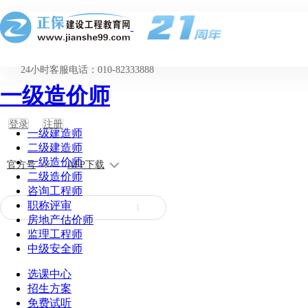
24小时客服电话：010-82333888
一级造价师
登录
注册
一级建造师
二级建造师
一级造价师
官方号
APP下载
二级造价师
咨询工程师
职称评审
房地产估价师
监理工程师
中级安全师
选课中心
招生方案
免费试听