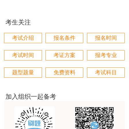
用户m1****96
三个字讲得好
考生关注
用户85****06
真的是把学习变成自己能理解的语言最重要！
考试介绍
报名条件
报名时间
用户m1****88
太喜欢王英老师了
考试时间
考证方案
报考专业
用户m5****68
题型题量
免费资料
考试科目
平台历史购买的课程，老师讲的多非常好
用户m2****68
老师讲的很细致很认真，课件准备充分也非常有耐
加入组织一起备考
心，听了老师的课很有收获，谢谢老师的付出和努
力。
用户m0****88