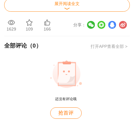
内江人事考试网（www.njpta.org.cn）发布证
展开阅读全文
书领取通知后，考生可自愿选择办理“证书邮政特
快专递”方式领取证书。考生通过扫描以下二维码
分享：
1629
109
166
办理证书邮寄，办理证书邮寄业务时请考生务必认
真阅读邮寄须知，并按规定步骤操作。
全部评论（
0
）
打开APP查看全部 >
还没有评论哦
用户m2****88
（证书邮寄扫二维码办理）
抢首评
一如既往的好
联系人：代忠敏
用户m1****68