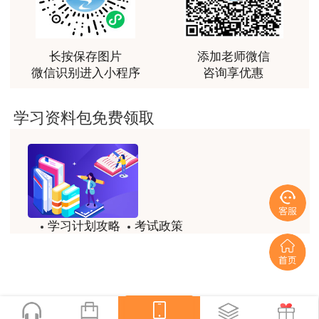
最棒的预习课
用户m2****66
越听越觉得好
长按保存图片
添加老师微信
微信识别进入小程序
咨询享优惠
用户m2****66
越听越觉得好
学习资料包免费领取
用户m2****66
非常非常非常非常棒！！!！
用户m2****66
非常非常非常非常棒！！!！
学习计划攻略
考试政策
用户xi****mo
试题/模拟题
备考精华
土建计量这门课我听了门金瑞和孙琦两位老师的课
程，感觉各有千秋，正好取长补短助我通过了该门考
一键领取
试，非常感谢两位老师的课程。