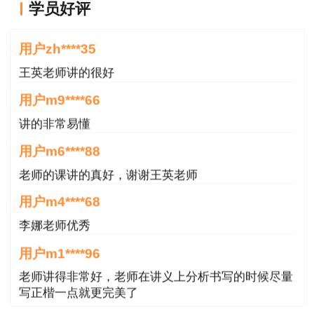
学员好评
联系电话：（0832）8119810
王老师越来越年轻了
用户zh****35
内江市人事考试中心
王英老师讲的很好
2025年1月16日
用户m9****66
讲的非常易懂
用户m6****88
老师的课讲的真好，谢谢王英老师
用户m4****68
李娜老师优秀
用户m1****96
老师讲得非常好，老师在讲义上分析书写的时候尽量
写正楷一点就更完美了