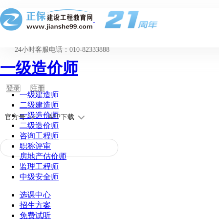
24小时客服电话：010-82333888
一级造价师
登录
注册
一级建造师
二级建造师
一级造价师
官方号
APP下载
二级造价师
咨询工程师
职称评审
房地产估价师
监理工程师
中级安全师
选课中心
招生方案
免费试听