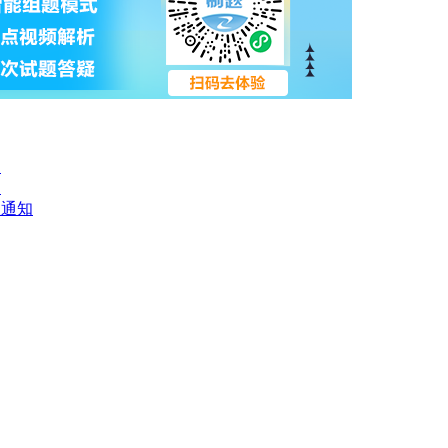
？
知
取通知