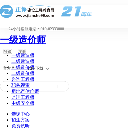
24小时客服电话：010-82333888
一级造价师
登录
注册
一级建造师
二级建造师
一级造价师
官方号
APP下载
二级造价师
咨询工程师
职称评审
房地产估价师
监理工程师
中级安全师
选课中心
招生方案
免费试听