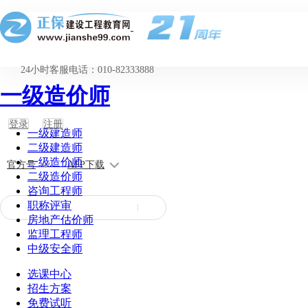
24小时客服电话：010-82333888
一级造价师
登录
注册
一级建造师
二级建造师
一级造价师
官方号
APP下载
二级造价师
咨询工程师
职称评审
房地产估价师
监理工程师
中级安全师
选课中心
招生方案
免费试听