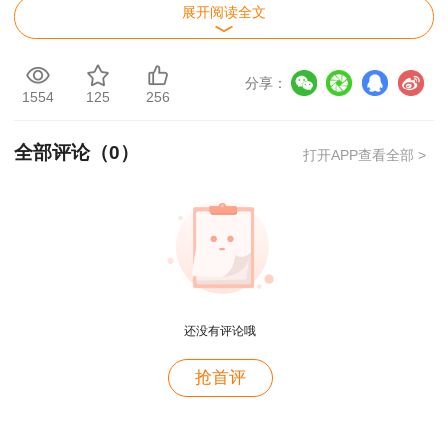
展开阅读全文
联系电话：0472-5221938、5221932
望周知。
分享：
1554
125
256
附件1：
申请专业技术人员职业资格证书邮寄
操作手册.docx
全部评论（
0
）
打开APP查看全部 >
包头市人事考试中心
2025年1月20日
还没有评论哦
抢首评
用户m2****88