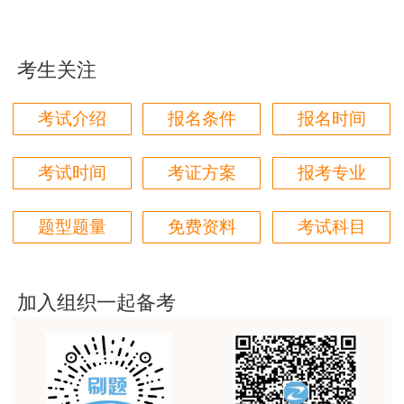
老师讲得非常好，老师在讲义上分析书写的时候尽量
写正楷一点就更完美了
考生关注
用户m1****96
三个字讲得好
考试介绍
报名条件
报名时间
用户85****06
真的是把学习变成自己能理解的语言最重要！
考试时间
考证方案
报考专业
用户m1****88
题型题量
免费资料
考试科目
太喜欢王英老师了
用户m5****68
平台历史购买的课程，老师讲的多非常好
加入组织一起备考
用户m2****68
老师讲的很细致很认真，课件准备充分也非常有耐
心，听了老师的课很有收获，谢谢老师的付出和努