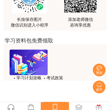
力。
用户m0****88
最棒的预习课
长按保存图片
添加老师微信
微信识别进入小程序
咨询享优惠
用户m2****66
越听越觉得好
学习资料包免费领取
用户m2****66
越听越觉得好
用户m2****66
非常非常非常非常棒！！!！
学习计划攻略
考试政策
用户m2****66
试题/模拟题
备考精华
非常非常非常非常棒！！!！
一键领取
用户xi****mo
土建计量这门课我听了门金瑞和孙琦两位老师的课