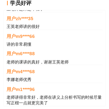
日
文
程
学员好评
网
王老师越来越年轻了
中国人
10月13日9
时
-10月
通知原
辅导课
用户zh****35
山东
事考试
18日18
时
文
程
王英老师讲的很好
网
中国人
用户m9****66
10月10日-10月18
通知原
辅导课
福建
事考试
讲的非常易懂
日
文
程
网
用户m6****88
中国人
通知原
辅导课
老师的课讲的真好，谢谢王英老师
兵团
考前一周
事考试
文
程
用户m4****68
网
中国人
李娜老师优秀
10月12日8
时
-10月
通知原
辅导课
广西
事考试
用户m1****96
18日17
时
文
程
网
老师讲得非常好，老师在讲义上分析书写的时候尽量
中国人
写正楷一点就更完美了
10月12日-10月16
通知原
辅导课
重庆
事考试