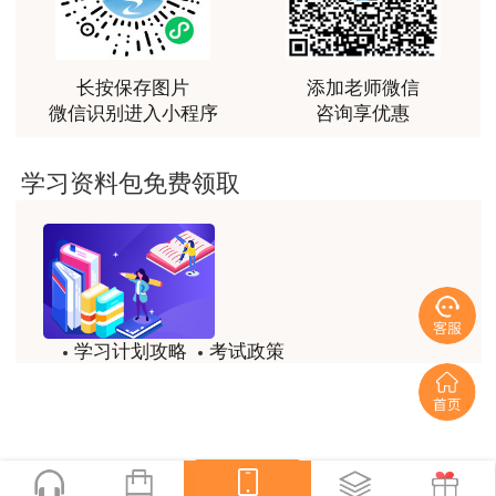
甘肃
事考试
最棒的预习课
18日14:05
文
程
网
用户m2****66
中国人
10月12日9
时-
10月
查看原
辅导课
越听越觉得好
长按保存图片
添加老师微信
宁夏
事考试
微信识别进入小程序
咨询享优惠
18日14:30
文
程
用户m2****66
网
越听越觉得好
中国人
学习资料包免费领取
查看原
辅导课
江苏
10月12日-16日
事考试
用户m2****66
文
程
网
非常非常非常非常棒！！!！
中国人
10月12日9时
-
10月
查看原
辅导课
用户m2****66
河南
事考试
18日14:05
文
程
非常非常非常非常棒！！!！
网
学习计划攻略
考试政策
用户xi****mo
中国人
10月14日10
时
-10
查看原
辅导课
试题/模拟题
备考精华
上海
事考试
土建计量这门课我听了门金瑞和孙琦两位老师的课
月16日16
时
文
程
程，感觉各有千秋，正好取长补短助我通过了该门考
一键领取
网
试，非常感谢两位老师的课程。
中国人
10月12日-10月16
查看原
辅导课