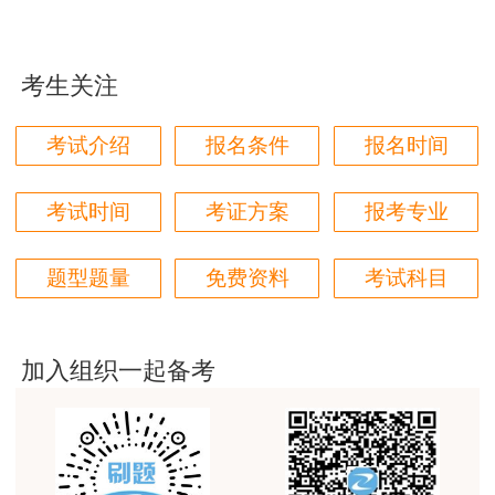
日
文
程
用户m1****96
网
三个字讲得好
中国人
10月13日-10月16
通知原
辅导课
考生关注
用户85****06
山西
事考试
日
文
程
网
真的是把学习变成自己能理解的语言最重要！
考试介绍
报名条件
报名时间
中国人
用户m1****88
10月13日9时-10月
通知原
辅导课
青海
事考试
太喜欢王英老师了
16日24时
文
程
考试时间
考证方案
报考专业
网
用户m5****68
中国人
查看原
辅导课
题型题量
免费资料
考试科目
平台历史购买的课程，老师讲的多非常好
安徽
10月13日16
时
后
事考试
文
程
网
用户m2****68
中国人
老师讲的很细致很认真，课件准备充分也非常有耐
加入组织一起备考
10月10日9
时-
10月
查看原
辅导课
辽宁
事考试
心，听了老师的课很有收获，谢谢老师的付出和努
16日24
时
文
程
力。
网
中国人
用户m0****88
10月12日9
时-
10月
查看原
辅导课