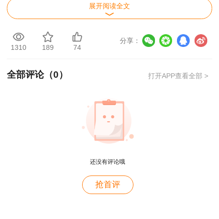
网
展开阅读全文
中国人
通知原
辅导课
吉林
考前一周
事考试
文
程
分享：
1310
189
74
网
中国人
10月10日9
时
-10月
通知原
辅导课
全部评论（
0
）
打开APP查看全部 >
辽宁
事考试
16日24
时
文
程
网
中国人
10月12日9
时
-10月
通知原
辅导课
湖北
事考试
18日14
时
文
程
网
中国人
10月13日9
时
-10月
通知原
辅导课
还没有评论哦
湖南
事考试
16日17
时
文
程
网
用户m2****88
抢首评
中国人
一如既往的好
10月10日-10月16
通知原
辅导课
海南
事考试
用户m1****68