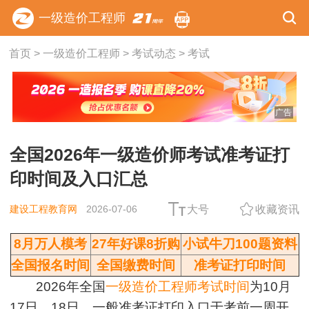
一级造价工程师
首页
>
一级造价工程师
>
考试动态
>
考试
广告
全国2026年一级造价师考试准考证打
印时间及入口汇总
建设工程教育网
2026-07-06
大号
收藏资讯
8月万人模考
27年好课8折购
小试牛刀100题资料
全国报名时间
全国缴费时间
准考证打印时间
2026年全国
一级造价工程师考试时间
为10月
17日、18日，一般准考证打印入口于考前一周开