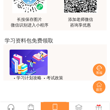
越听越觉得好
用户m2****66
越听越觉得好
长按保存图片
添加老师微信
微信识别进入小程序
咨询享优惠
用户m2****66
非常非常非常非常棒！！!！
学习资料包免费领取
用户m2****66
非常非常非常非常棒！！!！
用户xi****mo
土建计量这门课我听了门金瑞和孙琦两位老师的课
学习计划攻略
考试政策
程，感觉各有千秋，正好取长补短助我通过了该门考
试，非常感谢两位老师的课程。
试题/模拟题
备考精华
用户xi****mo
一键领取
时间是我们通过的保证，没有什么比坚持更有价值，
听王英老师的土建案例课程就是通过一造考试的最强