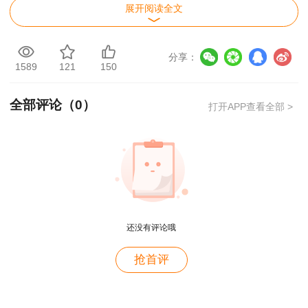
展开阅读全文
二、其他事项
（一）根据《专业技术人员资格考试违纪违规
分享：
1589
121
150
行为处理规定》（中华人民共和国人力资源和社会
保障部令 第31号）第七条、第十条规定，应试人
全部评论（
0
）
打开APP查看全部 >
员有提供虚假证明材料或者以其他不正当手段取得
相应资格证书或者成绩证明等严重违纪违规行为
的，由证书签发机构宣布证书或者成绩证明无效，
并将其违纪违规行为记入专业技术人员资格考试诚
信档案库，记录期限为五年。
用户m2****88
还没有评论哦
一如既往的好
（二）根据《人力资源社会保障部办公厅关于
推行专业技术人员职业资格电子证书的通知》人社
用户m1****68
抢首评
厅发[2021]97号文件，已制发的纸质证书遗失、损
王老师越来越年轻了
毁，或者逾期不领取的，不再办理补发。
用户zh****35