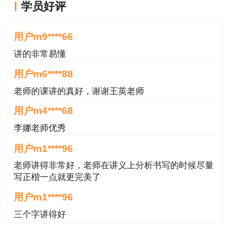
学员好评
（三）咨询电话
王英老师讲的很好
用户m9****66
邮寄服务电话：2166733
讲的非常易懂
证书咨询电话：3192771
用户m6****88
附件：
老师的课讲的真好，谢谢王英老师
用户m4****68
1.2023年度丹东市一级造价工程师职业资格
考试合格人员名单
李娜老师优秀
用户m1****96
2.2023年度丹东市统计专业技术资格考试
老师讲得非常好，老师在讲义上分析书写的时候尽量
（初、中级）合格人员名单
写正楷一点就更完美了
3.2023年度丹东市审计专业技术资格考试
用户m1****96
（初、中、高级）合格人员名单
三个字讲得好