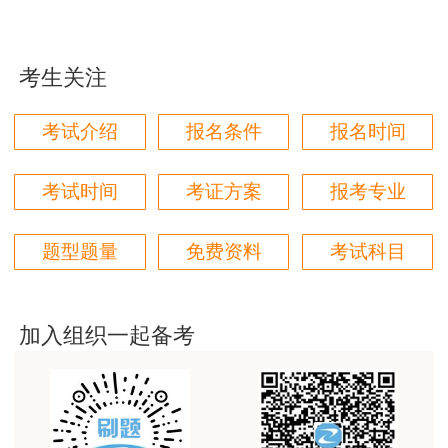
4.资格考试合格人员登记表（样表及重要提
用户85****06
醒）请认真阅读
真的是把学习变成自己能理解的语言最重要！
考生关注
用户m1****88
丹东市人事考试服务中心
太喜欢王英老师了
2023年2月4日
考试介绍
报名条件
报名时间
用户m5****68
注：详情请至丹东市人力资源和社会保障局网
平台历史购买的课程，老师讲的多非常好
考试时间
考证方案
报考专业
站查看。
用户m2****68
题型题量
免费资料
考试科目
老师讲的很细致很认真，课件准备充分也非常有耐
心，听了老师的课很有收获，谢谢老师的付出和努
力。
加入组织一起备考
用户m0****88
最棒的预习课
用户m2****66