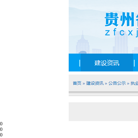
0
0
0