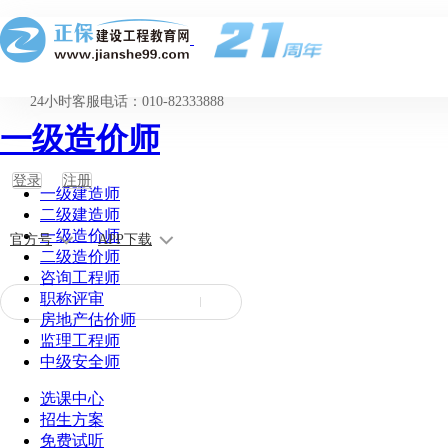
24小时客服电话：010-82333888
一级造价师
登录
注册
一级建造师
二级建造师
一级造价师
官方号
APP下载
二级造价师
咨询工程师
职称评审
房地产估价师
监理工程师
中级安全师
选课中心
招生方案
免费试听