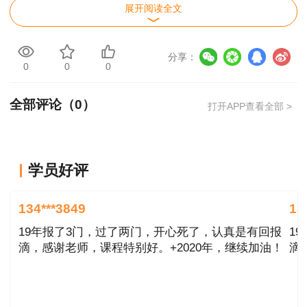
题
展开阅读全文
2021一级造价师造价管理试题及答案第41-50
分享：
题
0
0
0
2021一级造价师造价管理试题及答案第51-60
全部评论（
0
）
打开APP查看全部 >
题
2021一级造价师造价管理试题及答案第61-70
题
学员好评
2021一级造价师造价管理试题及答案第71-80
134***3849
13
题
19年报了3门，过了两门，开心死了，认真是有回报
1
滴，感谢老师，课程特别好。+2020年，继续加油！
滴
想要掌握2021年一级造价师试题及答案解
析，扫下方二维码加入一造考后讨论群。