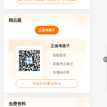
精品题
正保考搭子
正保考搭子
· 智能题库
· 高频考点速记
· 专属知识库
可选月卡/季卡/年卡
折
免费资料