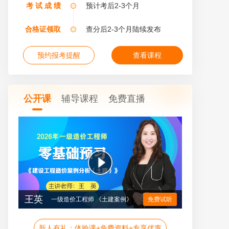
考 试 成 绩
预计考后2-3个月
合格证领取
查分后2-3个月陆续发布
预约报考提醒
查看课程
公开课
辅导课程
免费直播
王英
一级造价工程师 《土建案例》
免费试听
新人有礼：体验课+免费资料+专享优惠