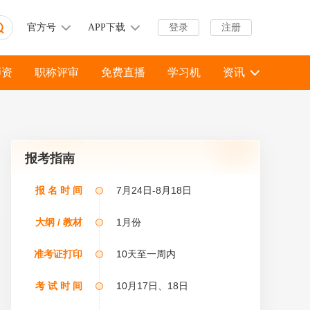
官方号
APP下载
登录
注册
师资
职称评审
免费直播
学习机
资讯
报考指南
报 名 时 间
7月24日-8月18日
大纲 / 教材
1月份
线
准考证打印
10天至一周内
考 试 时 间
10月17日、18日