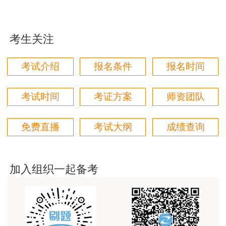
附件2青岛市2023年度咨询工程师（投资）职
林轩老师讲得好，复杂的知识讲的深入浅出，能够听
得懂。简答题总结的也很到位。
业资格证书人员名单.pdf
考生关注
用户m4****68
附件3委托书模板.pdf
本门课程老师讲的很细致，每个章节都讲到位了。特
考试介绍
报名条件
报名时间
别是财务评价那个章节，深入浅出，强化训练，效果
附件4证书邮寄批次查询表（不含青岛）.pdf
很好。
通知原文来源于山东省工程咨询协会，附件请
考试时间
考证方案
师资团队
用户m5****88
至官方网站下载。
全网咨询考试讲课最好的老师，我们同事好几个都是
免费直播
考试大纲
成绩查询
听他的课过的！
用户m9****18
客户回复迅速，热心解答，购买体验很不错。
加入组织一起备考
用户m2****88
讲得好
用户m0****66