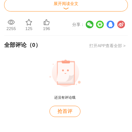
展开阅读全文
分享：
2255
125
196
全部评论（
0
）
打开APP查看全部 >
用户c6****l7
还没有评论哦
就是冲着林老师而来~~哈哈哈
用户47****66
抢首评
好