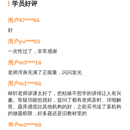
用户47****66
学员好评
好
用户yu****03
一次性过了，非常感谢
用户m3****18
老师浑身充满了正能量，闪闪发光
用户m1****66
林轩老师讲课太好了，把枯燥不想学的讲得让人有兴
趣。答疑功能也很好，提问了都有老师及时、详细解
答。题库感觉比其他机构的好，之前买书送了某机构
的做题权限，好多题还是旧教材里的
用户m2****68
附件1山东省2023年度咨询工程师（投资）职
jiangdehenhao,verygood
业资格证书人员名单（不含青岛市）.pdf
用户m4****68