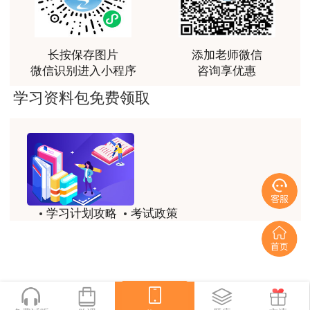
林老师讲得非常好！
用户m8****66
长按保存图片
添加老师微信
非常好的开学破冰讲义！认真对待，无限可能!
微信识别进入小程序
咨询享优惠
用户c2****r6
学习资料包免费领取
林轩老师是一个好老师，给我留下了深刻的影响
用户m1****88
冲着林轩老师过来买的课程，没时间学，就看了冲刺
和重点资料稳稳过
用户m0****66
学习计划攻略
考试政策
林轩老师讲课实战型太强了，超级喜欢
历年试题
备考精华
用户m5****66
一键领取
林轩老师大神，听老师一遍课胜过自学十遍书！