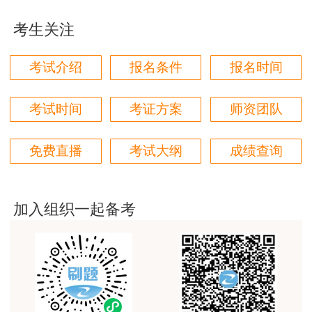
林轩老师讲得好，复杂的知识讲的深入浅出，能够听
考生关注
得懂。简答题总结的也很到位。
用户m5****88
考试介绍
报名条件
报名时间
全网咨询考试讲课最好的老师，我们同事好几个都是
听他的课过的！
考试时间
考证方案
师资团队
用户m9****18
免费直播
考试大纲
成绩查询
客户回复迅速，热心解答，购买体验很不错。
用户m2****88
讲得好
加入组织一起备考
用户m0****66
林老师讲得非常好！
用户m8****66
非常好的开学破冰讲义！认真对待，无限可能!