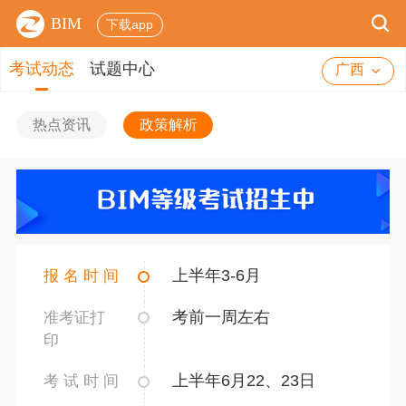
BIM
下载app
考试动态
试题中心
广西
热点资讯
政策解析
上半年3-6月
报 名 时 间
考前一周左右
准考证打
印
上半年6月22、23日
考 试 时 间