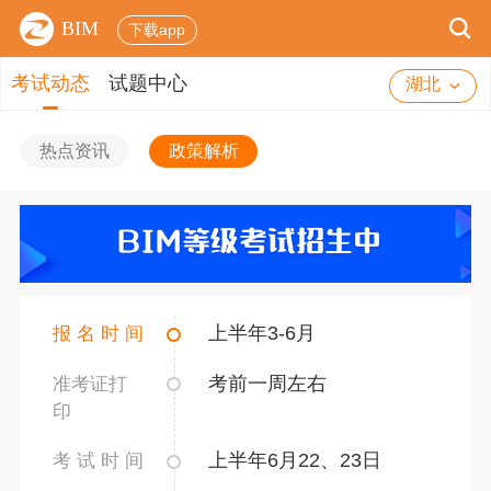
BIM
下载app
考试动态
试题中心
湖北
热点资讯
政策解析
上半年3-6月
报 名 时 间
考前一周左右
准考证打
印
上半年6月22、23日
考 试 时 间