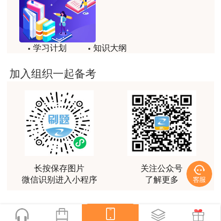
学习计划
知识大纲
历年试题
备考方法
加入组织一起备考
一键领取
近两年考试情况
2021双师并考首年：——全员裸考模式
长按保存图片
关注公众号
2021.9.15出了21版考试新教材，10.18出考
微信识别进入小程序
了解更多
试大纲和考务通知，11.13考试，全程仅25天备考
《土地估价基础与实务》：3本找不到的推荐