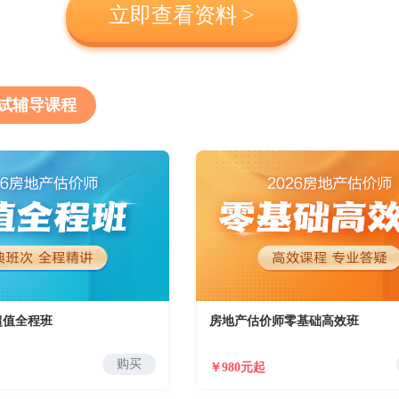
立即查看资料 >
试辅导课程
超值全程班
房地产估价师零基础高效班
购买
￥980元起