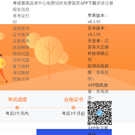
考试资讯
选课中心
免费试听
免费题库
APP下载
登录
注册
报名信息
苹果版本：
准考证打
v8.5.91
印
安卓版本：
成绩查询
v8.5.91
证书查询
开发者：江
注册查询
苏东大正保
政策解析
科技有限公
模拟试题
司
历年试题
应用涉及权
复习资料
限：
查看权
考试教材
限>
经验分享
APP隐私政
策：
查看政
策>
考试成绩
合格证书
考后2个月内
考后3个月起
APP学习更
便捷