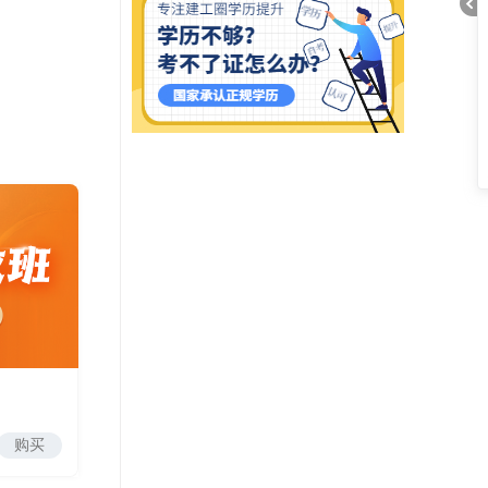
折
叠
购买