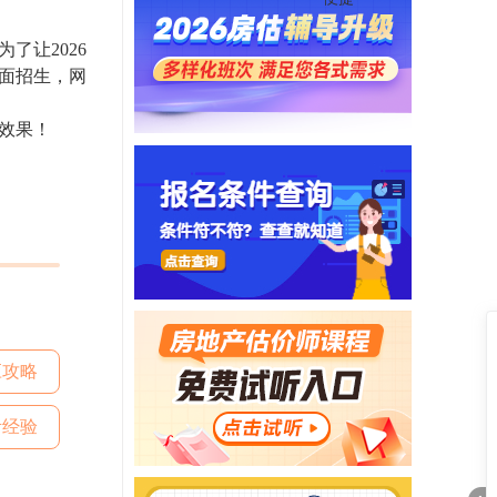
让2026
全面招生，网
效果！
应攻略
考经验