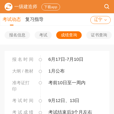
一级建造师
下载app
考试动态
复习指导
辽宁
报名信息
考试
成绩查询
证书查询
6月17日-7月10日
报 名 时 间
1月公布
大纲 / 教材
考前10日至一周内
准考证打
印
9月12日、13日
考 试 时 间
考试结束后3个月左右
考 试 成 绩