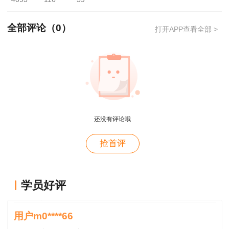
全部评论（
0
）
打开APP查看全部 >
用户m4****66
还没有评论哦
对课程特满意
用户hy****58
抢首评
讲的深入浅出---通俗易懂
用户hy****58
学员好评
老师讲得深入，通属易懂👍🏻
用户m0****66