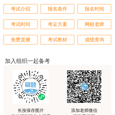
考试介绍
报名条件
报名时间
用户hq****jp
性价比较高的一套课程，深耕领域多年的资深师资，
对知识点精准把握，内容深入浅出，理论和记忆口诀
考试时间
考证方案
网校老师
相结合，备考更高效。
用户m1****18
免费直播
考试教材
成绩查询
课程体系非常全面具体，考前资料含金量很足，能压
中一些真题知识点，从而使考试过程中得心应手，顺
利通过考试
加入组织一起备考
用户da****ng
小强老师讲得很好！生动、有趣、易于理解，支持！
用户m3****65
朋友介绍来的，特意选择李娜老师的课程学习，讲解
的非常清晰，容易理解。
长按保存图片
添加老师微信
用户m4****88