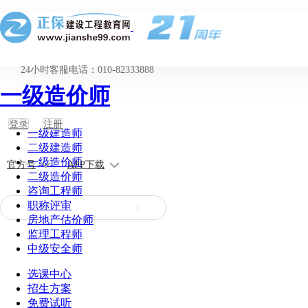
24小时客服电话：010-82333888
一级造价师
登录
注册
一级建造师
二级建造师
一级造价师
官方号
APP下载
二级造价师
咨询工程师
职称评审
房地产估价师
监理工程师
中级安全师
选课中心
招生方案
免费试听