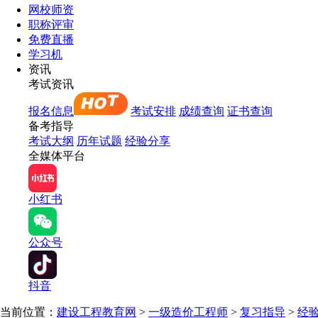
网校师资
职称评审
免费直播
学习机
资讯
考试资讯
报名信息
考试安排
成绩查询
证书查询
备考指导
考试大纲
历年试题
经验分享
全媒体平台
小红书
公众号
抖音
当前位置：
建设工程教育网
>
一级造价工程师
>
复习指导
>
经