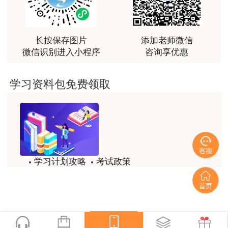
越听越觉得好
此类人员网上报名时必须选择报考级别为“免
用户m2****66
二科”。报考人员需在报名系统中上传本人已取得
越听越觉得好
长按保存图片
添加老师微信
相应的公路（甲级）、水运、水利工程其中一项造
微信识别进入小程序
咨询享优惠
用户m2****66
价工程师资格证书以待审核。
非常非常非常非常棒！！!！
学习资料包免费领取
（二）告知承诺要求
用户m2****66
非常非常非常非常棒！！!！
本考试报名证明事项推行告知承诺制。按照
《关于印发〈专业技术人员职业资格考试报名证明
用户xi****mo
事项告知承诺制工作规程〉的通知》（人考中心函
土建计量这门课我听了门金瑞和孙琦两位老师的课
〔2021〕1号）要求，选择采用告知承诺制方式办
学习计划攻略
考试政策
程，感觉各有千秋，正好取长补短助我通过了该门考
试，非常感谢两位老师的课程。
理报名的报考人员应承诺本人已知晓证明事项名
试题/模拟题
备考精华
称、设定依据、证明内容和材料、考试组织机构的
用户xi****mo
一键领取
核查权利与报考人员的配合义务、承诺方式及不实
时间是我们通过的保证，没有什么比坚持更有价值，
承诺可能承担的法律责任等告知事项，已符合报考
听王英老师的土建案例课程就是通过一造考试的最强