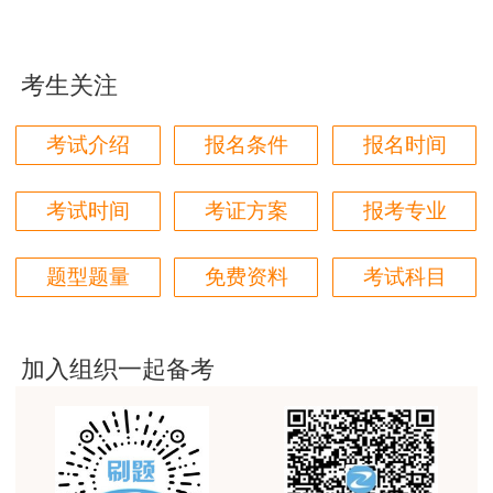
用户85****06
人员，均可报名参加一级造价工程师职业资格考
真的是把学习变成自己能理解的语言最重要！
试。
考生关注
用户m1****88
已取得一级造价工程师一种专业职业资格证书
太喜欢王英老师了
的人员，报名参加其他专业科目考试的，可免考基
考试介绍
报名条件
报名时间
用户m5****68
础科目。此类人员网上报名时必须选择报考级别
为“增报专业”。
平台历史购买的课程，老师讲的多非常好
考试时间
考证方案
报考专业
用户m2****68
具有以下条件之一的，参加一级造价工程师考
题型题量
免费资料
考试科目
老师讲的很细致很认真，课件准备充分也非常有耐
试可免考基础科目：
心，听了老师的课很有收获，谢谢老师的付出和努
力。
1.已取得公路工程造价工程师资格证书（甲
加入组织一起备考
级）；
用户m0****88
最棒的预习课
2.已取得水运工程造价工程师资格证书；
用户m2****66
3.已取得水利工程造价工程师资格证书。