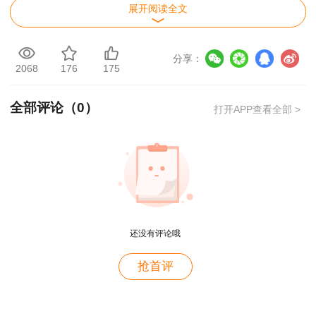
题）、《建设工程技术与计量》（客观题）和《建
展开阅读全文
设工程造价案例分析》（土木建筑工程、安装工程
两专业为主客观混合题，交通运输工程、水利工程
分享：
两专业为主观题）4个科目。其中《建设工程造价
2068
176
175
管理》和《建设工程计价》为基础科目；《建设工
全部评论（
0
）
程技术与计量》和《建设工程造价案例分析》为专
打开APP查看全部 >
业科目，分为土木建筑工程、交通运输工程、水利
工程和安装工程4个专业类别，报考人员可根据实
际工作需要选报其一。参加4个科目考试（级别为
考全科）的人员须在连续4个考试年度内通过全部
用户m2****88
应试科目，参加2个科目考试（级别为免二科）的
符合免试基础科目人员须在连续2个考试年度内通
还没有评论哦
一如既往的好
过相应应试科目，方可获得资格证书。
用户m1****68
抢首评
王老师越来越年轻了
已取得一级造价工程师一种专业职业资格证书
的人员，报名参加其他专业科目考试的（级别为增
用户zh****35