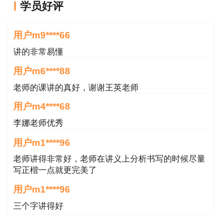
学员好评
报专业），可免考基础科目，在连续2个考试年度
王英老师讲的很好
内通过相应应试科目，可获得相应专业考试合格证
用户m9****66
明，该证明作为注册时增加执业专业类别的依据。
讲的非常易懂
二、报名事项
用户m6****88
老师的课讲的真好，谢谢王英老师
（一）报名要求
用户m4****68
凡符合《住房城乡建设部、交通运输部、水利
李娜老师优秀
部、人力资源社会保障部关于印发〈造价工程师职
业资格制度规定〉〈造价工程师职业资格考试实施
用户m1****96
办法〉的通知》（建人〔2018〕67号）、住房城
老师讲得非常好，老师在讲义上分析书写的时候尽量
乡建设部《关于造价工程师职业资格考试有关工作
写正楷一点就更完美了
的说明》和《人力资源社会保障部关于降低或取消
用户m1****96
部分准入类职业资格考试工作年限要求有关事项的
三个字讲得好
通知》（人社部发〔2022〕8号）规定条件的报考